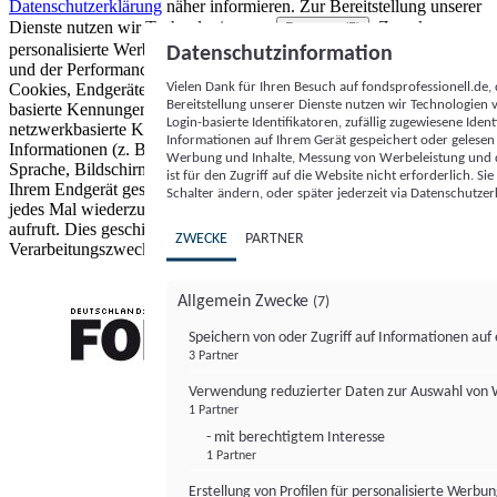
Datenschutzerklärung
näher informieren.
Zur Bereitstellung unserer
Dienste nutzen wir Technologien von
. Zwecke:
Partnern (5)
personalisierte Werbung und Inhalte, Messung von Werbeleistung
Datenschutzinformation
und der Performance von Inhalten sowie Zielgruppenforschung.
Vielen Dank für Ihren Besuch auf fondsprofessionell.de
Cookies, Endgeräte- oder ähnliche Online-Kennungen (z. B. login-
Bereitstellung unserer Dienste nutzen wir Technologien
basierte Kennungen, zufällig generierte Kennungen,
Login-basierte Identifikatoren, zufällig zugewiesene Id
netzwerkbasierte Kennungen) können zusammen mit anderen
Informationen auf Ihrem Gerät gespeichert oder gelese
Informationen (z. B. Browsertyp und Browserinformationen,
Werbung und Inhalte, Messung von Werbeleistung und d
Sprache, Bildschirmgröße, unterstützte Technologien usw.) auf
ist für den Zugriff auf die Website nicht erforderlich. S
Ihrem Endgerät gespeichert oder von dort ausgelesen werden, um es
Schalter ändern, oder später jederzeit via Datenschutzer
jedes Mal wiederzuerkennen, wenn es eine App oder einer Webseite
aufruft. Dies geschieht für einen oder mehrere der hier aufgeführten
ZWECKE
PARTNER
Verarbeitungszwecke.
Allgemein Zwecke
(7)
Speichern von oder Zugriff auf Informationen au
3 Partner
FONDS professionell
Verwendung reduzierter Daten zur Auswahl von
1 Partner
- mit berechtigtem Interesse
1 Partner
Erstellung von Profilen für personalisierte Werbu