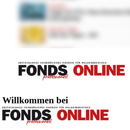
FONDS professionell
FONDS professi
Willkommen bei