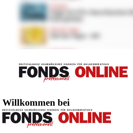
FONDS professionell
FONDS professi
Willkommen bei