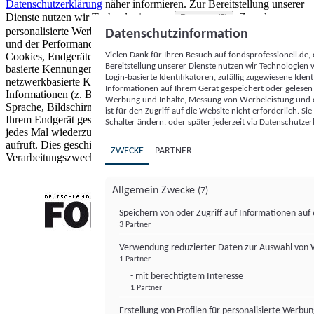
Datenschutzerklärung
näher informieren.
Zur Bereitstellung unserer
Dienste nutzen wir Technologien von
. Zwecke:
Partnern (5)
personalisierte Werbung und Inhalte, Messung von Werbeleistung
Datenschutzinformation
und der Performance von Inhalten sowie Zielgruppenforschung.
Vielen Dank für Ihren Besuch auf fondsprofessionell.de
Cookies, Endgeräte- oder ähnliche Online-Kennungen (z. B. login-
Bereitstellung unserer Dienste nutzen wir Technologien
basierte Kennungen, zufällig generierte Kennungen,
Login-basierte Identifikatoren, zufällig zugewiesene Id
netzwerkbasierte Kennungen) können zusammen mit anderen
Informationen auf Ihrem Gerät gespeichert oder gelese
Informationen (z. B. Browsertyp und Browserinformationen,
Werbung und Inhalte, Messung von Werbeleistung und d
Sprache, Bildschirmgröße, unterstützte Technologien usw.) auf
ist für den Zugriff auf die Website nicht erforderlich. S
Ihrem Endgerät gespeichert oder von dort ausgelesen werden, um es
Schalter ändern, oder später jederzeit via Datenschutzer
jedes Mal wiederzuerkennen, wenn es eine App oder einer Webseite
aufruft. Dies geschieht für einen oder mehrere der hier aufgeführten
ZWECKE
PARTNER
Verarbeitungszwecke.
Allgemein Zwecke
(7)
Speichern von oder Zugriff auf Informationen au
3 Partner
FONDS professionell
Verwendung reduzierter Daten zur Auswahl von
1 Partner
- mit berechtigtem Interesse
1 Partner
Erstellung von Profilen für personalisierte Werbu