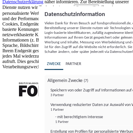
Datenschutzerklärung
näher informieren.
Zur Bereitstellung unserer
Dienste nutzen wir Technologien von
. Zwecke:
Partnern (5)
personalisierte Werbung und Inhalte, Messung von Werbeleistung
Datenschutzinformation
und der Performance von Inhalten sowie Zielgruppenforschung.
Vielen Dank für Ihren Besuch auf fondsprofessionell.de
Cookies, Endgeräte- oder ähnliche Online-Kennungen (z. B. login-
Bereitstellung unserer Dienste nutzen wir Technologien
basierte Kennungen, zufällig generierte Kennungen,
Login-basierte Identifikatoren, zufällig zugewiesene Id
netzwerkbasierte Kennungen) können zusammen mit anderen
Informationen auf Ihrem Gerät gespeichert oder gelese
Informationen (z. B. Browsertyp und Browserinformationen,
Werbung und Inhalte, Messung von Werbeleistung und d
Sprache, Bildschirmgröße, unterstützte Technologien usw.) auf
ist für den Zugriff auf die Website nicht erforderlich. S
Ihrem Endgerät gespeichert oder von dort ausgelesen werden, um es
Schalter ändern, oder später jederzeit via Datenschutzer
jedes Mal wiederzuerkennen, wenn es eine App oder einer Webseite
aufruft. Dies geschieht für einen oder mehrere der hier aufgeführten
ZWECKE
PARTNER
Verarbeitungszwecke.
Allgemein Zwecke
(7)
Speichern von oder Zugriff auf Informationen au
3 Partner
FONDS professionell
Verwendung reduzierter Daten zur Auswahl von
1 Partner
- mit berechtigtem Interesse
1 Partner
Erstellung von Profilen für personalisierte Werbu