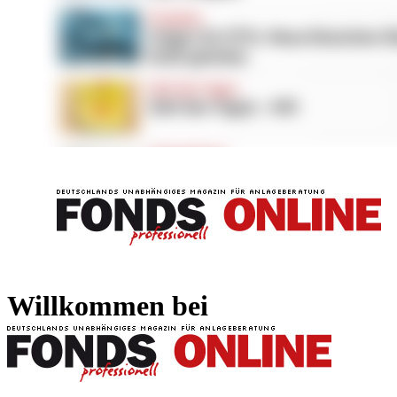
FONDS professionell
FONDS professi
Willkommen bei