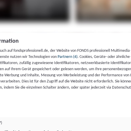
rmation
such auf fondsprofessionell.de, der Website von FONDS professionell Multimedia
ienste nutzen wir Technologien von
Partnern (4)
. Cookies, Geräte- oder ähnliche
entifikatoren, zufällig zugewiesene Identifikatoren, netzwerkbasierte Identifik
en auf Ihrem Gerät gespeichert oder gelesen werden, um Ihre personenbezogen
rte Werbung und Inhalte, Messung von Werbeleistung und der Performance von 
erarbeiten. Dies ist für den Zugriff auf die Website nicht erforderlich. Sie können
, indem Sie die einzelnen Schalter ändern, oder später jederzeit via Datenschu
7)