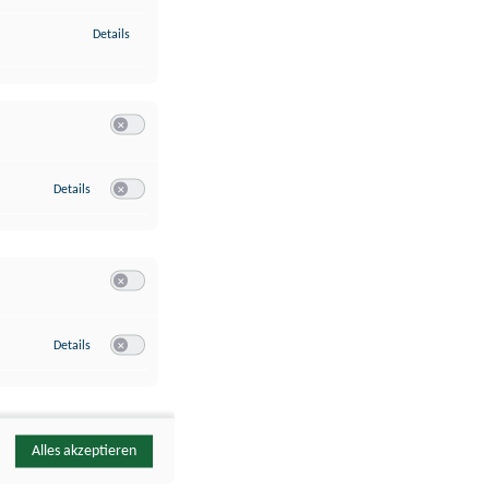
zu Identifikation von Endgeräten anhand automatisch übermittelte
Details
Switch zum Einwilligen bzw. Ablehnen der Kategorie Analyse / 
zu Google Analytics
Details
Switch zum Einwilligen bzw. Ablehnen des Dienstes Google Ana
Switch zum Einwilligen bzw. Ablehnen der Kategorie Sonstige 
zu YouTube
Details
Switch zum Einwilligen bzw. Ablehnen des Dienstes YouTube
Alles akzeptieren