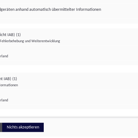
ndgeräten anhand automatisch übermittelter Informationen
icht IAB)
(1)
Fehlerbehebung und Weiterentwicklung
Irland
Impressum
Datenschutzerklärung
Datenschutzeinstellungen
ht IAB)
(1)
nformationen
Irland
ionell
Nichts akzeptieren