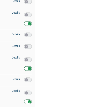
zu Speichern von oder Zugriff auf Informationen auf einem Endgerät
Details
Switch zum Einwilligen bzw. Ablehnen des Dienstes Speichern 
zu Verwendung reduzierter Daten zur Auswahl von Werbeanzeigen
Details
Switch zum Einwilligen bzw. Ablehnen des Dienstes Verwend
Switch zum Einwilligen bzw. Ablehnen des Dienstes Verwendu
zu Erstellung von Profilen für personalisierte Werbung
Details
Switch zum Einwilligen bzw. Ablehnen des Dienstes Erstellung 
zu Verwendung von Profilen zur Auswahl personalisierter Werbung
Details
Switch zum Einwilligen bzw. Ablehnen des Dienstes Verwendun
zu Messung der Werbeleistung
Details
Switch zum Einwilligen bzw. Ablehnen des Dienstes Messung 
Switch zum Einwilligen bzw. Ablehnen des Dienstes Messung d
zu Messung der Performance von Inhalten
Details
Switch zum Einwilligen bzw. Ablehnen des Dienstes Messung 
zu Analyse von Zielgruppen durch Statistiken oder Kombinationen von Dat
Details
Switch zum Einwilligen bzw. Ablehnen des Dienstes Analyse v
Switch zum Einwilligen bzw. Ablehnen des Dienstes Analyse v