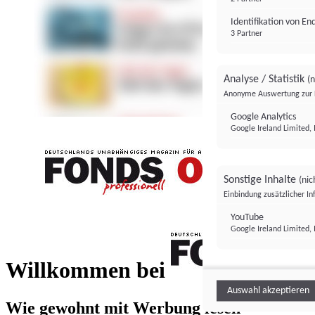
Identifikation von E
3 Partner
Analyse / Statistik
(n
Anonyme Auswertung zur 
Google Analytics
Google Ireland Limited, 
Sonstige Inhalte
(nic
Einbindung zusätzlicher I
FONDS professionell
YouTube
Google Ireland Limited, 
FONDS profess
Willkommen bei
Auswahl akzeptieren
Wie gewohnt mit Werbung lesen