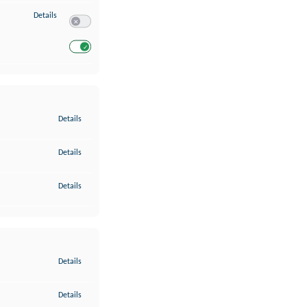
zu Entwicklung und Verbesserung der Angebote
Details
Switch zum Einwilligen bzw. Ablehnen des Dienstes Entwickl
Switch zum Einwilligen bzw. Ablehnen des Dienstes Entwicklu
zu Gewährleistung der Sicherheit, Verhinderung und Aufdeckung v
Details
zu Bereitstellung und Anzeige von Werbung und Inhalten
Details
zu Ihre Entscheidungen zum Datenschutz speichern und übermittel
Details
zu Abgleichung und Kombination von Daten aus unterschiedlichen 
Details
zu Verknüpfung verschiedener Endgeräte
Details