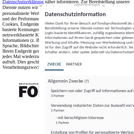
Datenschutzerklärung
näher informieren.
Zur Bereitstellung unserer
Dienste nutzen wir Technologien von
. Zwecke:
Partnern (5)
personalisierte Werbung und Inhalte, Messung von Werbeleistung
Datenschutzinformation
und der Performance von Inhalten sowie Zielgruppenforschung.
Vielen Dank für Ihren Besuch auf fondsprofessionell.de
Cookies, Endgeräte- oder ähnliche Online-Kennungen (z. B. login-
Bereitstellung unserer Dienste nutzen wir Technologien
basierte Kennungen, zufällig generierte Kennungen,
Login-basierte Identifikatoren, zufällig zugewiesene Id
netzwerkbasierte Kennungen) können zusammen mit anderen
Informationen auf Ihrem Gerät gespeichert oder gelese
Informationen (z. B. Browsertyp und Browserinformationen,
Werbung und Inhalte, Messung von Werbeleistung und d
Sprache, Bildschirmgröße, unterstützte Technologien usw.) auf
ist für den Zugriff auf die Website nicht erforderlich. S
Ihrem Endgerät gespeichert oder von dort ausgelesen werden, um es
Schalter ändern, oder später jederzeit via Datenschutzer
jedes Mal wiederzuerkennen, wenn es eine App oder einer Webseite
aufruft. Dies geschieht für einen oder mehrere der hier aufgeführten
ZWECKE
PARTNER
Verarbeitungszwecke.
Allgemein Zwecke
(7)
Speichern von oder Zugriff auf Informationen au
3 Partner
FONDS professionell
Verwendung reduzierter Daten zur Auswahl von
1 Partner
- mit berechtigtem Interesse
1 Partner
Erstellung von Profilen für personalisierte Werbu