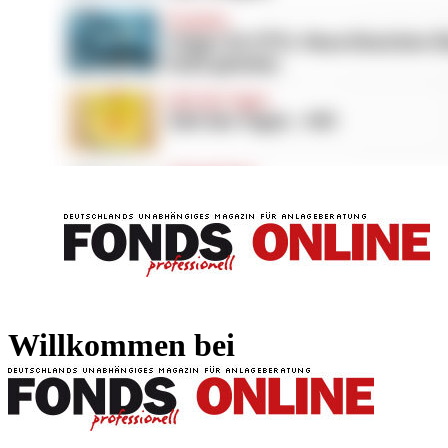
FONDS professionell
FONDS professi
Willkommen bei