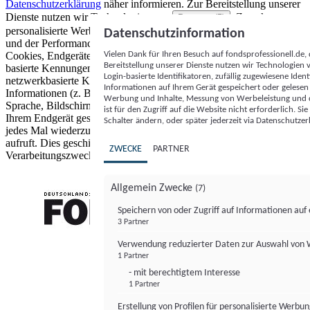
Datenschutzerklärung
näher informieren.
Zur Bereitstellung unserer
Dienste nutzen wir Technologien von
. Zwecke:
Partnern (5)
personalisierte Werbung und Inhalte, Messung von Werbeleistung
Datenschutzinformation
und der Performance von Inhalten sowie Zielgruppenforschung.
Vielen Dank für Ihren Besuch auf fondsprofessionell.de
Cookies, Endgeräte- oder ähnliche Online-Kennungen (z. B. login-
Bereitstellung unserer Dienste nutzen wir Technologien
basierte Kennungen, zufällig generierte Kennungen,
Login-basierte Identifikatoren, zufällig zugewiesene Id
netzwerkbasierte Kennungen) können zusammen mit anderen
Informationen auf Ihrem Gerät gespeichert oder gelese
Informationen (z. B. Browsertyp und Browserinformationen,
Werbung und Inhalte, Messung von Werbeleistung und d
Sprache, Bildschirmgröße, unterstützte Technologien usw.) auf
ist für den Zugriff auf die Website nicht erforderlich. S
Ihrem Endgerät gespeichert oder von dort ausgelesen werden, um es
Schalter ändern, oder später jederzeit via Datenschutzer
jedes Mal wiederzuerkennen, wenn es eine App oder einer Webseite
aufruft. Dies geschieht für einen oder mehrere der hier aufgeführten
ZWECKE
PARTNER
Verarbeitungszwecke.
Allgemein Zwecke
(7)
Speichern von oder Zugriff auf Informationen au
3 Partner
FONDS professionell
Verwendung reduzierter Daten zur Auswahl von
1 Partner
- mit berechtigtem Interesse
1 Partner
Erstellung von Profilen für personalisierte Werbu