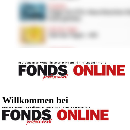
FONDS professionell
FONDS professi
Willkommen bei