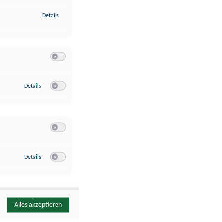
zu Identifikation von Endgeräten anhand automatisch übermittelte
Details
Switch zum Einwilligen bzw. Ablehnen der Kategorie Analyse / 
zu Google Analytics
Details
Switch zum Einwilligen bzw. Ablehnen des Dienstes Google Ana
Switch zum Einwilligen bzw. Ablehnen der Kategorie Sonstige 
zu YouTube
Details
Switch zum Einwilligen bzw. Ablehnen des Dienstes YouTube
Alles akzeptieren