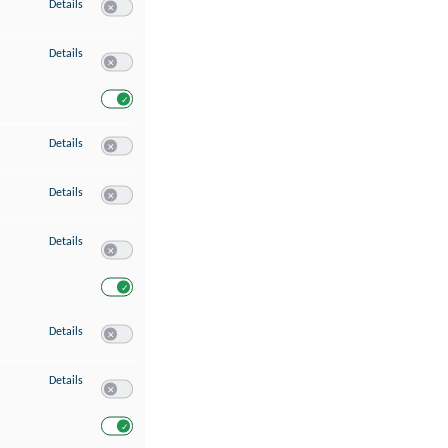
zu Speichern von oder Zugriff auf Informationen auf einem Endgerät
Details
Switch zum Einwilligen bzw. Ablehnen des Dienstes Speichern 
zu Verwendung reduzierter Daten zur Auswahl von Werbeanzeigen
Details
Switch zum Einwilligen bzw. Ablehnen des Dienstes Verwend
Switch zum Einwilligen bzw. Ablehnen des Dienstes Verwendu
zu Erstellung von Profilen für personalisierte Werbung
Details
Switch zum Einwilligen bzw. Ablehnen des Dienstes Erstellung 
zu Verwendung von Profilen zur Auswahl personalisierter Werbung
Details
Switch zum Einwilligen bzw. Ablehnen des Dienstes Verwendun
zu Messung der Werbeleistung
Details
Switch zum Einwilligen bzw. Ablehnen des Dienstes Messung 
Switch zum Einwilligen bzw. Ablehnen des Dienstes Messung d
zu Messung der Performance von Inhalten
Details
Switch zum Einwilligen bzw. Ablehnen des Dienstes Messung 
zu Analyse von Zielgruppen durch Statistiken oder Kombinationen von Dat
Details
Switch zum Einwilligen bzw. Ablehnen des Dienstes Analyse v
Switch zum Einwilligen bzw. Ablehnen des Dienstes Analyse v