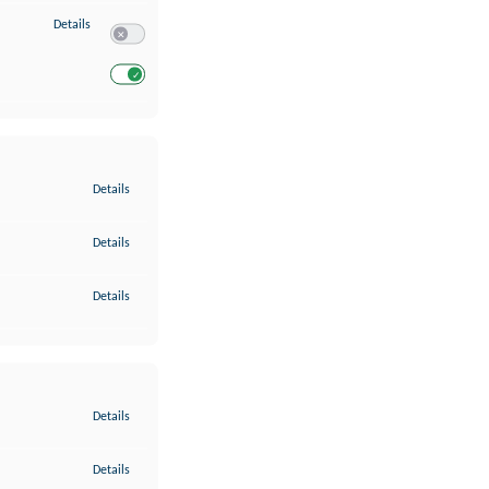
zu Entwicklung und Verbesserung der Angebote
Details
Switch zum Einwilligen bzw. Ablehnen des Dienstes Entwickl
Switch zum Einwilligen bzw. Ablehnen des Dienstes Entwicklu
zu Gewährleistung der Sicherheit, Verhinderung und Aufdeckung v
Details
zu Bereitstellung und Anzeige von Werbung und Inhalten
Details
zu Ihre Entscheidungen zum Datenschutz speichern und übermittel
Details
zu Abgleichung und Kombination von Daten aus unterschiedlichen 
Details
zu Verknüpfung verschiedener Endgeräte
Details