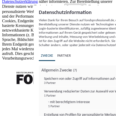
Datenschutzerklärung
näher informieren.
Zur Bereitstellung unserer
Dienste nutzen wir Technologien von
. Zwecke:
Partnern (5)
personalisierte Werbung und Inhalte, Messung von Werbeleistung
Datenschutzinformation
und der Performance von Inhalten sowie Zielgruppenforschung.
Vielen Dank für Ihren Besuch auf fondsprofessionell.de
Cookies, Endgeräte- oder ähnliche Online-Kennungen (z. B. login-
Bereitstellung unserer Dienste nutzen wir Technologien
basierte Kennungen, zufällig generierte Kennungen,
Login-basierte Identifikatoren, zufällig zugewiesene Id
netzwerkbasierte Kennungen) können zusammen mit anderen
Informationen auf Ihrem Gerät gespeichert oder gelese
Informationen (z. B. Browsertyp und Browserinformationen,
Werbung und Inhalte, Messung von Werbeleistung und d
Sprache, Bildschirmgröße, unterstützte Technologien usw.) auf
ist für den Zugriff auf die Website nicht erforderlich. S
Ihrem Endgerät gespeichert oder von dort ausgelesen werden, um es
Schalter ändern, oder später jederzeit via Datenschutzer
jedes Mal wiederzuerkennen, wenn es eine App oder einer Webseite
aufruft. Dies geschieht für einen oder mehrere der hier aufgeführten
ZWECKE
PARTNER
Verarbeitungszwecke.
Allgemein Zwecke
(7)
Speichern von oder Zugriff auf Informationen au
3 Partner
FONDS professionell
Verwendung reduzierter Daten zur Auswahl von
1 Partner
- mit berechtigtem Interesse
1 Partner
Erstellung von Profilen für personalisierte Werbu