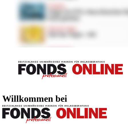
FONDS professionell
FONDS professi
Willkommen bei