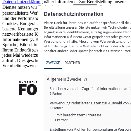
Datenschutzerklärung
näher informieren.
Zur Bereitstellung unserer
Dienste nutzen wir Technologien von
. Zwecke:
Partnern (5)
personalisierte Werbung und Inhalte, Messung von Werbeleistung
Datenschutzinformation
und der Performance von Inhalten sowie Zielgruppenforschung.
Vielen Dank für Ihren Besuch auf fondsprofessionell.de
Cookies, Endgeräte- oder ähnliche Online-Kennungen (z. B. login-
Bereitstellung unserer Dienste nutzen wir Technologien
basierte Kennungen, zufällig generierte Kennungen,
Login-basierte Identifikatoren, zufällig zugewiesene Id
netzwerkbasierte Kennungen) können zusammen mit anderen
Informationen auf Ihrem Gerät gespeichert oder gelese
Informationen (z. B. Browsertyp und Browserinformationen,
Werbung und Inhalte, Messung von Werbeleistung und d
Sprache, Bildschirmgröße, unterstützte Technologien usw.) auf
ist für den Zugriff auf die Website nicht erforderlich. S
Ihrem Endgerät gespeichert oder von dort ausgelesen werden, um es
Schalter ändern, oder später jederzeit via Datenschutzer
jedes Mal wiederzuerkennen, wenn es eine App oder einer Webseite
aufruft. Dies geschieht für einen oder mehrere der hier aufgeführten
ZWECKE
PARTNER
Verarbeitungszwecke.
Allgemein Zwecke
(7)
Speichern von oder Zugriff auf Informationen au
3 Partner
FONDS professionell
Verwendung reduzierter Daten zur Auswahl von
1 Partner
- mit berechtigtem Interesse
1 Partner
Erstellung von Profilen für personalisierte Werbu