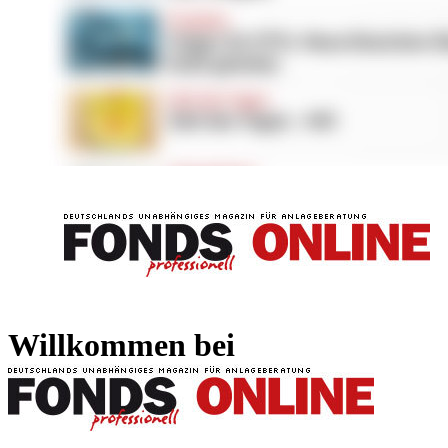
FONDS professionell
FONDS professi
Willkommen bei