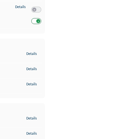
zu Entwicklung und Verbesserung der Angebote
Details
Switch zum Einwilligen bzw. Ablehnen des Dienstes Entwickl
Switch zum Einwilligen bzw. Ablehnen des Dienstes Entwicklu
zu Gewährleistung der Sicherheit, Verhinderung und Aufdeckung v
Details
zu Bereitstellung und Anzeige von Werbung und Inhalten
Details
zu Ihre Entscheidungen zum Datenschutz speichern und übermittel
Details
zu Abgleichung und Kombination von Daten aus unterschiedlichen 
Details
zu Verknüpfung verschiedener Endgeräte
Details