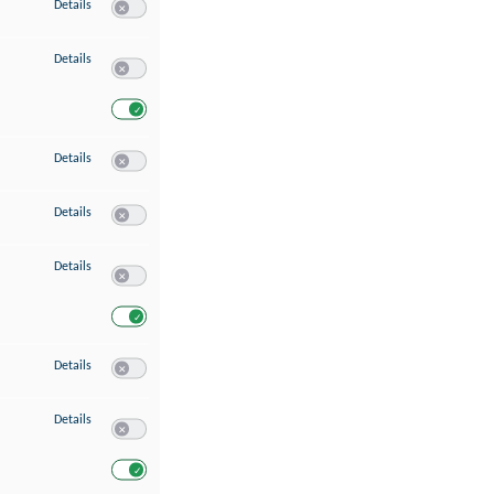
zu Speichern von oder Zugriff auf Informationen auf einem Endgerät
Details
Switch zum Einwilligen bzw. Ablehnen des Dienstes Speichern 
zu Verwendung reduzierter Daten zur Auswahl von Werbeanzeigen
Details
Switch zum Einwilligen bzw. Ablehnen des Dienstes Verwend
Switch zum Einwilligen bzw. Ablehnen des Dienstes Verwendu
zu Erstellung von Profilen für personalisierte Werbung
Details
Switch zum Einwilligen bzw. Ablehnen des Dienstes Erstellung 
zu Verwendung von Profilen zur Auswahl personalisierter Werbung
Details
Switch zum Einwilligen bzw. Ablehnen des Dienstes Verwendun
zu Messung der Werbeleistung
Details
Switch zum Einwilligen bzw. Ablehnen des Dienstes Messung 
Switch zum Einwilligen bzw. Ablehnen des Dienstes Messung d
zu Messung der Performance von Inhalten
Details
Switch zum Einwilligen bzw. Ablehnen des Dienstes Messung 
zu Analyse von Zielgruppen durch Statistiken oder Kombinationen von Dat
Details
Switch zum Einwilligen bzw. Ablehnen des Dienstes Analyse v
Switch zum Einwilligen bzw. Ablehnen des Dienstes Analyse v