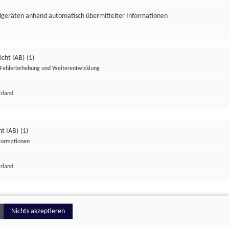
ndgeräten anhand automatisch übermittelter Informationen
icht IAB)
(1)
Fehlerbehebung und Weiterentwicklung
Irland
Impressum
Datenschutzerklärung
Datenschutzeinstellungen
ht IAB)
(1)
nformationen
Irland
ionell
Nichts akzeptieren