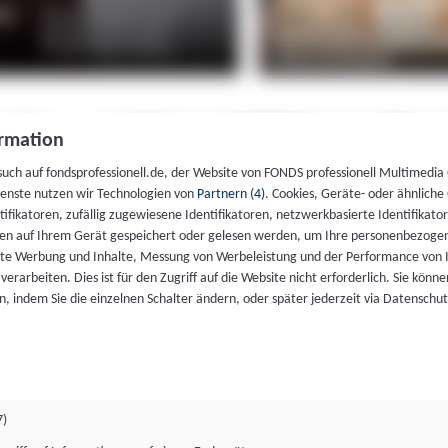
rmation
such auf fondsprofessionell.de, der Website von FONDS professionell Multimedia
ienste nutzen wir Technologien von
Partnern (4)
. Cookies, Geräte- oder ähnliche
entifikatoren, zufällig zugewiesene Identifikatoren, netzwerkbasierte Identifik
en auf Ihrem Gerät gespeichert oder gelesen werden, um Ihre personenbezogen
rte Werbung und Inhalte, Messung von Werbeleistung und der Performance von 
erarbeiten. Dies ist für den Zugriff auf die Website nicht erforderlich. Sie können
, indem Sie die einzelnen Schalter ändern, oder später jederzeit via Datenschu
7)