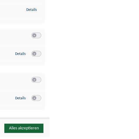
zu Identifikation von Endgeräten anhand automatisch übermittelte
Details
Switch zum Einwilligen bzw. Ablehnen der Kategorie Analyse / 
zu Google Analytics
Details
Switch zum Einwilligen bzw. Ablehnen des Dienstes Google Ana
Switch zum Einwilligen bzw. Ablehnen der Kategorie Sonstige 
zu YouTube
Details
Switch zum Einwilligen bzw. Ablehnen des Dienstes YouTube
Alles akzeptieren