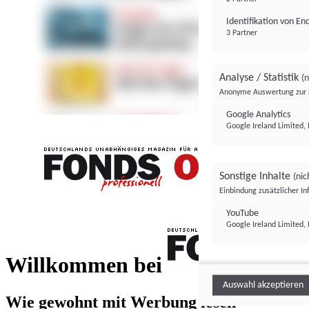
Identifikation von E
3 Partner
Analyse / Statistik
(n
Anonyme Auswertung zur 
Google Analytics
Google Ireland Limited, 
Sonstige Inhalte
(nic
Einbindung zusätzlicher I
FONDS professionell
YouTube
Google Ireland Limited, 
FONDS profess
Willkommen bei
Auswahl akzeptieren
Wie gewohnt mit Werbung lesen