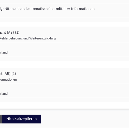
ndgeräten anhand automatisch übermittelter Informationen
icht IAB)
(1)
Fehlerbehebung und Weiterentwicklung
Irland
Impressum
Datenschutzerklärung
Datenschutzeinstellungen
ht IAB)
(1)
nformationen
Irland
ionell
Nichts akzeptieren