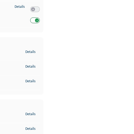
zu Entwicklung und Verbesserung der Angebote
Details
Switch zum Einwilligen bzw. Ablehnen des Dienstes Entwickl
Switch zum Einwilligen bzw. Ablehnen des Dienstes Entwicklu
zu Gewährleistung der Sicherheit, Verhinderung und Aufdeckung v
Details
zu Bereitstellung und Anzeige von Werbung und Inhalten
Details
zu Ihre Entscheidungen zum Datenschutz speichern und übermittel
Details
zu Abgleichung und Kombination von Daten aus unterschiedlichen 
Details
zu Verknüpfung verschiedener Endgeräte
Details