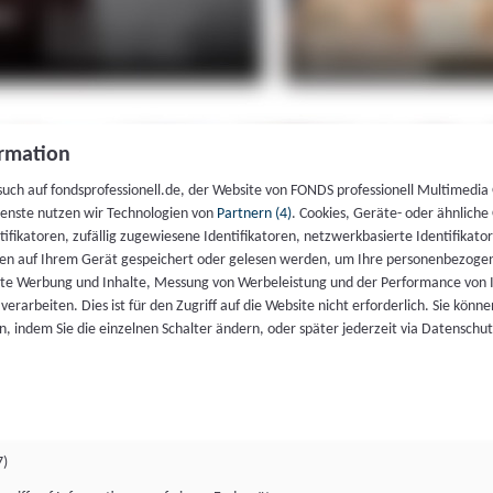
rmation
such auf fondsprofessionell.de, der Website von FONDS professionell Multimedia
ienste nutzen wir Technologien von
Partnern (4)
. Cookies, Geräte- oder ähnliche
entifikatoren, zufällig zugewiesene Identifikatoren, netzwerkbasierte Identifik
en auf Ihrem Gerät gespeichert oder gelesen werden, um Ihre personenbezogen
rte Werbung und Inhalte, Messung von Werbeleistung und der Performance von 
erarbeiten. Dies ist für den Zugriff auf die Website nicht erforderlich. Sie können
, indem Sie die einzelnen Schalter ändern, oder später jederzeit via Datenschu
7)