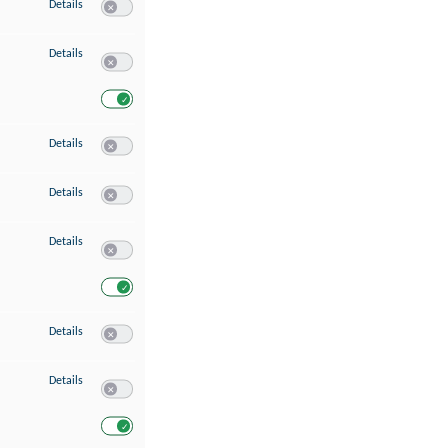
zu Speichern von oder Zugriff auf Informationen auf einem Endgerät
Details
Switch zum Einwilligen bzw. Ablehnen des Dienstes Speichern 
zu Verwendung reduzierter Daten zur Auswahl von Werbeanzeigen
Details
Switch zum Einwilligen bzw. Ablehnen des Dienstes Verwend
Switch zum Einwilligen bzw. Ablehnen des Dienstes Verwendu
zu Erstellung von Profilen für personalisierte Werbung
Details
Switch zum Einwilligen bzw. Ablehnen des Dienstes Erstellung 
zu Verwendung von Profilen zur Auswahl personalisierter Werbung
Details
Switch zum Einwilligen bzw. Ablehnen des Dienstes Verwendun
zu Messung der Werbeleistung
Details
Switch zum Einwilligen bzw. Ablehnen des Dienstes Messung 
Switch zum Einwilligen bzw. Ablehnen des Dienstes Messung d
zu Messung der Performance von Inhalten
Details
Switch zum Einwilligen bzw. Ablehnen des Dienstes Messung 
zu Analyse von Zielgruppen durch Statistiken oder Kombinationen von Dat
Details
Switch zum Einwilligen bzw. Ablehnen des Dienstes Analyse v
Switch zum Einwilligen bzw. Ablehnen des Dienstes Analyse v