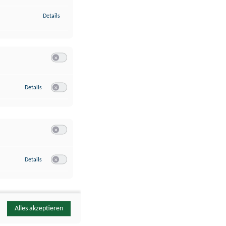
zu Identifikation von Endgeräten anhand automatisch übermittelte
Details
Switch zum Einwilligen bzw. Ablehnen der Kategorie Analyse / 
zu Google Analytics
Details
Switch zum Einwilligen bzw. Ablehnen des Dienstes Google Ana
Switch zum Einwilligen bzw. Ablehnen der Kategorie Sonstige 
zu YouTube
Details
Switch zum Einwilligen bzw. Ablehnen des Dienstes YouTube
Alles akzeptieren