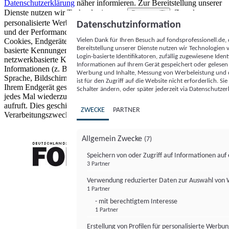
Datenschutzerklärung
näher informieren.
Zur Bereitstellung unserer
Dienste nutzen wir Technologien von
. Zwecke:
Partnern (5)
personalisierte Werbung und Inhalte, Messung von Werbeleistung
Datenschutzinformation
und der Performance von Inhalten sowie Zielgruppenforschung.
Vielen Dank für Ihren Besuch auf fondsprofessionell.de
Cookies, Endgeräte- oder ähnliche Online-Kennungen (z. B. login-
Bereitstellung unserer Dienste nutzen wir Technologien
basierte Kennungen, zufällig generierte Kennungen,
Login-basierte Identifikatoren, zufällig zugewiesene Id
netzwerkbasierte Kennungen) können zusammen mit anderen
Informationen auf Ihrem Gerät gespeichert oder gelese
Informationen (z. B. Browsertyp und Browserinformationen,
Werbung und Inhalte, Messung von Werbeleistung und d
Sprache, Bildschirmgröße, unterstützte Technologien usw.) auf
ist für den Zugriff auf die Website nicht erforderlich. S
Ihrem Endgerät gespeichert oder von dort ausgelesen werden, um es
Schalter ändern, oder später jederzeit via Datenschutzer
jedes Mal wiederzuerkennen, wenn es eine App oder einer Webseite
aufruft. Dies geschieht für einen oder mehrere der hier aufgeführten
ZWECKE
PARTNER
Verarbeitungszwecke.
Allgemein Zwecke
(7)
Speichern von oder Zugriff auf Informationen au
3 Partner
FONDS professionell
Verwendung reduzierter Daten zur Auswahl von
1 Partner
- mit berechtigtem Interesse
1 Partner
Erstellung von Profilen für personalisierte Werbu