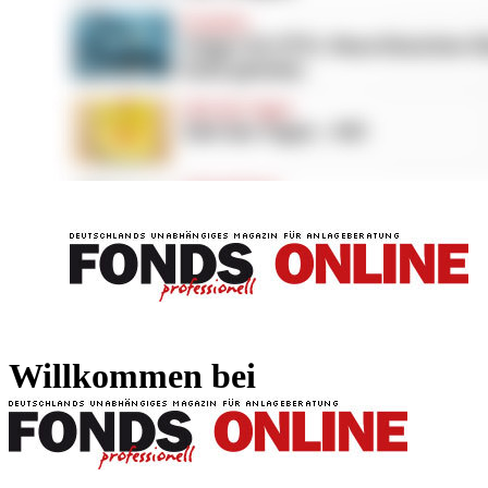
FONDS professionell
FONDS professi
Willkommen bei