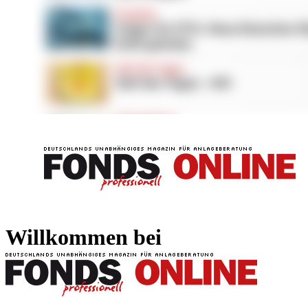
FONDS professionell
FONDS professi
Willkommen bei