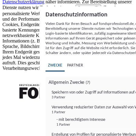
Datenschutzerklärung
näher informieren.
Zur Bereitstellung unserer
Dienste nutzen wir Technologien von
. Zwecke:
Partnern (5)
personalisierte Werbung und Inhalte, Messung von Werbeleistung
Datenschutzinformation
und der Performance von Inhalten sowie Zielgruppenforschung.
Vielen Dank für Ihren Besuch auf fondsprofessionell.de
Cookies, Endgeräte- oder ähnliche Online-Kennungen (z. B. login-
Bereitstellung unserer Dienste nutzen wir Technologien
basierte Kennungen, zufällig generierte Kennungen,
Login-basierte Identifikatoren, zufällig zugewiesene Id
netzwerkbasierte Kennungen) können zusammen mit anderen
Informationen auf Ihrem Gerät gespeichert oder gelese
Informationen (z. B. Browsertyp und Browserinformationen,
Werbung und Inhalte, Messung von Werbeleistung und d
Sprache, Bildschirmgröße, unterstützte Technologien usw.) auf
ist für den Zugriff auf die Website nicht erforderlich. S
Ihrem Endgerät gespeichert oder von dort ausgelesen werden, um es
Schalter ändern, oder später jederzeit via Datenschutzer
jedes Mal wiederzuerkennen, wenn es eine App oder einer Webseite
aufruft. Dies geschieht für einen oder mehrere der hier aufgeführten
ZWECKE
PARTNER
Verarbeitungszwecke.
Allgemein Zwecke
(7)
Speichern von oder Zugriff auf Informationen au
3 Partner
FONDS professionell
Verwendung reduzierter Daten zur Auswahl von
1 Partner
- mit berechtigtem Interesse
1 Partner
Erstellung von Profilen für personalisierte Werbu