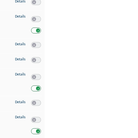
zu Speichern von oder Zugriff auf Informationen auf einem Endgerät
Details
Switch zum Einwilligen bzw. Ablehnen des Dienstes Speichern 
zu Verwendung reduzierter Daten zur Auswahl von Werbeanzeigen
Details
Switch zum Einwilligen bzw. Ablehnen des Dienstes Verwend
Switch zum Einwilligen bzw. Ablehnen des Dienstes Verwendu
zu Erstellung von Profilen für personalisierte Werbung
Details
Switch zum Einwilligen bzw. Ablehnen des Dienstes Erstellung 
zu Verwendung von Profilen zur Auswahl personalisierter Werbung
Details
Switch zum Einwilligen bzw. Ablehnen des Dienstes Verwendun
zu Messung der Werbeleistung
Details
Switch zum Einwilligen bzw. Ablehnen des Dienstes Messung 
Switch zum Einwilligen bzw. Ablehnen des Dienstes Messung d
zu Messung der Performance von Inhalten
Details
Switch zum Einwilligen bzw. Ablehnen des Dienstes Messung 
zu Analyse von Zielgruppen durch Statistiken oder Kombinationen von Dat
Details
Switch zum Einwilligen bzw. Ablehnen des Dienstes Analyse v
Switch zum Einwilligen bzw. Ablehnen des Dienstes Analyse v