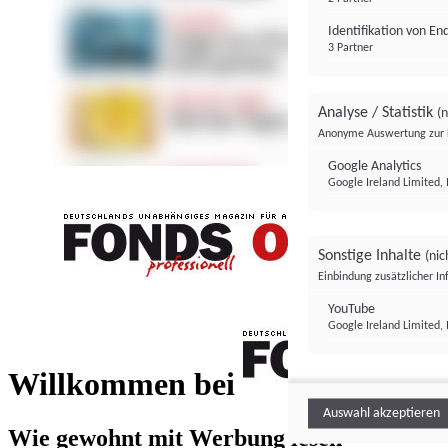
Identifikation von E
3 Partner
Analyse / Statistik
(n
Anonyme Auswertung zur 
Google Analytics
Google Ireland Limited, 
Sonstige Inhalte
(nic
Einbindung zusätzlicher I
FONDS professionell
YouTube
Google Ireland Limited, 
FONDS profess
Willkommen bei
Auswahl akzeptieren
Wie gewohnt mit Werbung lesen