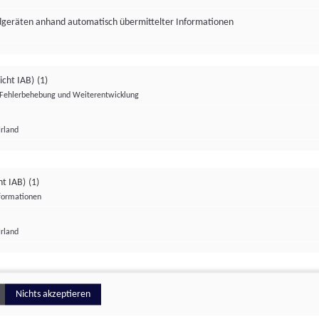
ndgeräten anhand automatisch übermittelter Informationen
icht IAB)
(1)
Fehlerbehebung und Weiterentwicklung
Irland
Impressum
Datenschutzerklärung
Datenschutzeinstellungen
ht IAB)
(1)
nformationen
Irland
ionell
Nichts akzeptieren