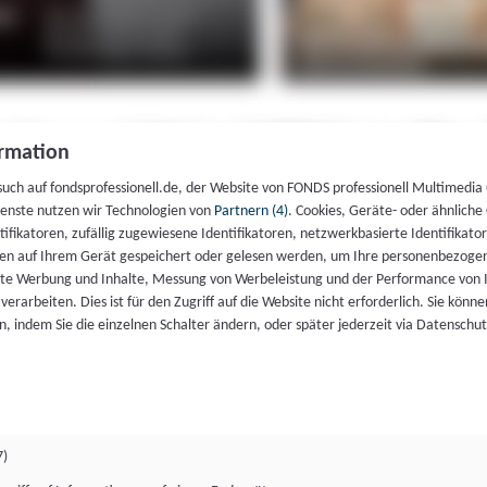
rmation
such auf fondsprofessionell.de, der Website von FONDS professionell Multimedia
ienste nutzen wir Technologien von
Partnern (4)
. Cookies, Geräte- oder ähnliche
entifikatoren, zufällig zugewiesene Identifikatoren, netzwerkbasierte Identifik
en auf Ihrem Gerät gespeichert oder gelesen werden, um Ihre personenbezogen
rte Werbung und Inhalte, Messung von Werbeleistung und der Performance von 
erarbeiten. Dies ist für den Zugriff auf die Website nicht erforderlich. Sie können
, indem Sie die einzelnen Schalter ändern, oder später jederzeit via Datenschu
7)