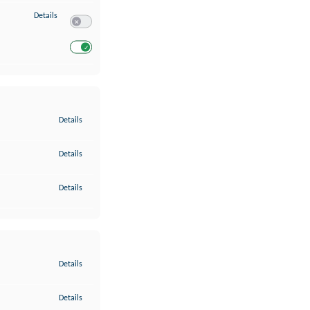
zu Entwicklung und Verbesserung der Angebote
Details
Switch zum Einwilligen bzw. Ablehnen des Dienstes Entwickl
Switch zum Einwilligen bzw. Ablehnen des Dienstes Entwicklu
zu Gewährleistung der Sicherheit, Verhinderung und Aufdeckung v
Details
zu Bereitstellung und Anzeige von Werbung und Inhalten
Details
zu Ihre Entscheidungen zum Datenschutz speichern und übermittel
Details
zu Abgleichung und Kombination von Daten aus unterschiedlichen 
Details
zu Verknüpfung verschiedener Endgeräte
Details