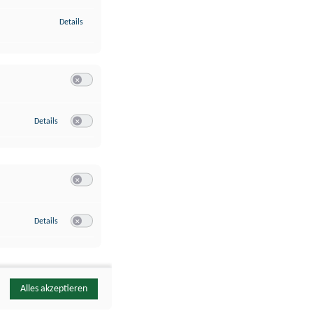
zu Identifikation von Endgeräten anhand automatisch übermittelte
Details
Switch zum Einwilligen bzw. Ablehnen der Kategorie Analyse / 
zu Google Analytics
Details
Switch zum Einwilligen bzw. Ablehnen des Dienstes Google Ana
Switch zum Einwilligen bzw. Ablehnen der Kategorie Sonstige 
zu YouTube
Details
Switch zum Einwilligen bzw. Ablehnen des Dienstes YouTube
Alles akzeptieren