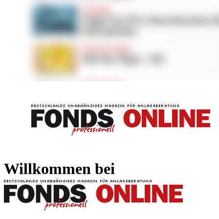
FONDS professionell
FONDS professi
Willkommen bei