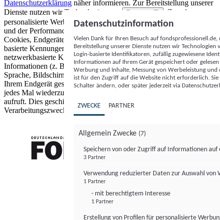
Datenschutzerklärung
näher informieren.
Zur Bereitstellung unserer
Dienste nutzen wir Technologien von
. Zwecke:
Partnern (5)
personalisierte Werbung und Inhalte, Messung von Werbeleistung
Datenschutzinformation
und der Performance von Inhalten sowie Zielgruppenforschung.
Vielen Dank für Ihren Besuch auf fondsprofessionell.de
Cookies, Endgeräte- oder ähnliche Online-Kennungen (z. B. login-
Bereitstellung unserer Dienste nutzen wir Technologien
basierte Kennungen, zufällig generierte Kennungen,
Login-basierte Identifikatoren, zufällig zugewiesene Id
netzwerkbasierte Kennungen) können zusammen mit anderen
Informationen auf Ihrem Gerät gespeichert oder gelese
Informationen (z. B. Browsertyp und Browserinformationen,
Werbung und Inhalte, Messung von Werbeleistung und d
Sprache, Bildschirmgröße, unterstützte Technologien usw.) auf
ist für den Zugriff auf die Website nicht erforderlich. S
Ihrem Endgerät gespeichert oder von dort ausgelesen werden, um es
Schalter ändern, oder später jederzeit via Datenschutzer
jedes Mal wiederzuerkennen, wenn es eine App oder einer Webseite
aufruft. Dies geschieht für einen oder mehrere der hier aufgeführten
ZWECKE
PARTNER
Verarbeitungszwecke.
Allgemein Zwecke
(7)
Speichern von oder Zugriff auf Informationen au
3 Partner
FONDS professionell
Verwendung reduzierter Daten zur Auswahl von
1 Partner
- mit berechtigtem Interesse
1 Partner
Erstellung von Profilen für personalisierte Werbu