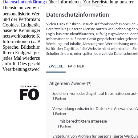
Datenschutzerklärung
näher informieren.
Zur Bereitstellung unserer
Dienste nutzen wir Technologien von
. Zwecke:
Partnern (5)
personalisierte Werbung und Inhalte, Messung von Werbeleistung
Datenschutzinformation
und der Performance von Inhalten sowie Zielgruppenforschung.
Vielen Dank für Ihren Besuch auf fondsprofessionell.de
Cookies, Endgeräte- oder ähnliche Online-Kennungen (z. B. login-
Bereitstellung unserer Dienste nutzen wir Technologien
basierte Kennungen, zufällig generierte Kennungen,
Login-basierte Identifikatoren, zufällig zugewiesene Id
netzwerkbasierte Kennungen) können zusammen mit anderen
Informationen auf Ihrem Gerät gespeichert oder gelese
Informationen (z. B. Browsertyp und Browserinformationen,
Werbung und Inhalte, Messung von Werbeleistung und d
Sprache, Bildschirmgröße, unterstützte Technologien usw.) auf
ist für den Zugriff auf die Website nicht erforderlich. S
Ihrem Endgerät gespeichert oder von dort ausgelesen werden, um es
Schalter ändern, oder später jederzeit via Datenschutzer
jedes Mal wiederzuerkennen, wenn es eine App oder einer Webseite
aufruft. Dies geschieht für einen oder mehrere der hier aufgeführten
ZWECKE
PARTNER
Verarbeitungszwecke.
Allgemein Zwecke
(7)
Speichern von oder Zugriff auf Informationen au
3 Partner
FONDS professionell
Verwendung reduzierter Daten zur Auswahl von
1 Partner
- mit berechtigtem Interesse
1 Partner
Erstellung von Profilen für personalisierte Werbu