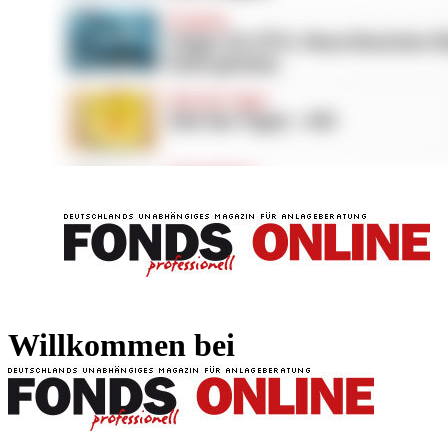
FONDS professionell
FONDS professi
Willkommen bei