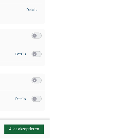
zu Identifikation von Endgeräten anhand automatisch übermittelte
Details
Switch zum Einwilligen bzw. Ablehnen der Kategorie Analyse / 
zu Google Analytics
Details
Switch zum Einwilligen bzw. Ablehnen des Dienstes Google Ana
Switch zum Einwilligen bzw. Ablehnen der Kategorie Sonstige 
zu YouTube
Details
Switch zum Einwilligen bzw. Ablehnen des Dienstes YouTube
Alles akzeptieren