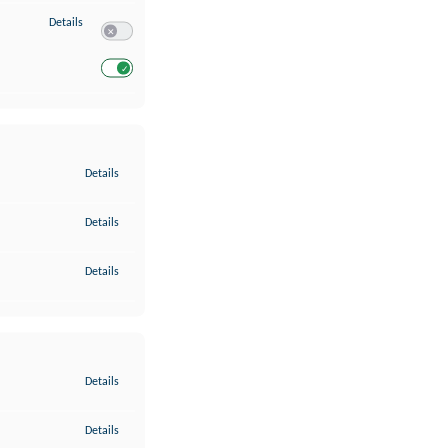
zu Entwicklung und Verbesserung der Angebote
Details
Switch zum Einwilligen bzw. Ablehnen des Dienstes Entwickl
Switch zum Einwilligen bzw. Ablehnen des Dienstes Entwicklu
zu Gewährleistung der Sicherheit, Verhinderung und Aufdeckung v
Details
zu Bereitstellung und Anzeige von Werbung und Inhalten
Details
zu Ihre Entscheidungen zum Datenschutz speichern und übermittel
Details
zu Abgleichung und Kombination von Daten aus unterschiedlichen 
Details
zu Verknüpfung verschiedener Endgeräte
Details