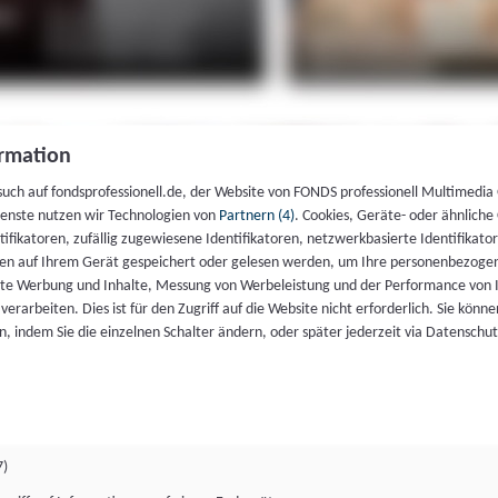
rmation
such auf fondsprofessionell.de, der Website von FONDS professionell Multimedia
ienste nutzen wir Technologien von
Partnern (4)
. Cookies, Geräte- oder ähnliche
entifikatoren, zufällig zugewiesene Identifikatoren, netzwerkbasierte Identifik
en auf Ihrem Gerät gespeichert oder gelesen werden, um Ihre personenbezogen
rte Werbung und Inhalte, Messung von Werbeleistung und der Performance von 
erarbeiten. Dies ist für den Zugriff auf die Website nicht erforderlich. Sie können
, indem Sie die einzelnen Schalter ändern, oder später jederzeit via Datenschu
7)