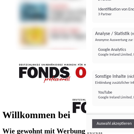
Identifikation von E
3 Partner
Analyse / Statistik
(n
Anonyme Auswertung zur 
Google Analytics
Google Ireland Limited, 
Sonstige Inhalte
(nic
Einbindung zusätzlicher I
FONDS professionell
YouTube
Google Ireland Limited, 
FONDS profess
Willkommen bei
Auswahl akzeptieren
Wie gewohnt mit Werbung lesen