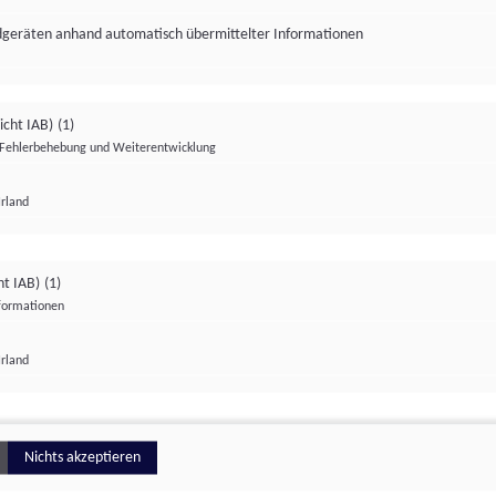
ndgeräten anhand automatisch übermittelter Informationen
icht IAB)
(1)
Fehlerbehebung und Weiterentwicklung
Irland
Impressum
Datenschutzerklärung
Datenschutzeinstellungen
ht IAB)
(1)
nformationen
Irland
ionell
Nichts akzeptieren