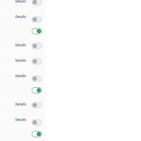
zu Speichern von oder Zugriff auf Informationen auf einem Endgerät
Details
Switch zum Einwilligen bzw. Ablehnen des Dienstes Speichern 
zu Verwendung reduzierter Daten zur Auswahl von Werbeanzeigen
Details
Switch zum Einwilligen bzw. Ablehnen des Dienstes Verwend
Switch zum Einwilligen bzw. Ablehnen des Dienstes Verwendu
zu Erstellung von Profilen für personalisierte Werbung
Details
Switch zum Einwilligen bzw. Ablehnen des Dienstes Erstellung 
zu Verwendung von Profilen zur Auswahl personalisierter Werbung
Details
Switch zum Einwilligen bzw. Ablehnen des Dienstes Verwendun
zu Messung der Werbeleistung
Details
Switch zum Einwilligen bzw. Ablehnen des Dienstes Messung 
Switch zum Einwilligen bzw. Ablehnen des Dienstes Messung d
zu Messung der Performance von Inhalten
Details
Switch zum Einwilligen bzw. Ablehnen des Dienstes Messung 
zu Analyse von Zielgruppen durch Statistiken oder Kombinationen von Dat
Details
Switch zum Einwilligen bzw. Ablehnen des Dienstes Analyse v
Switch zum Einwilligen bzw. Ablehnen des Dienstes Analyse v