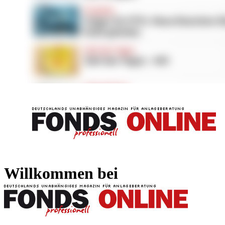
FONDS professionell
FONDS professi
Willkommen bei