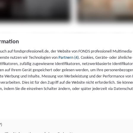
rmation
such auf fondsprofessionell.de, der Website von FONDS professionell Multimedia
ienste nutzen wir Technologien von
Partnern (4)
. Cookies, Geräte- oder ähnliche
entifikatoren, zufällig zugewiesene Identifikatoren, netzwerkbasierte Identifik
en auf Ihrem Gerät gespeichert oder gelesen werden, um Ihre personenbezogen
rte Werbung und Inhalte, Messung von Werbeleistung und der Performance von 
erarbeiten. Dies ist für den Zugriff auf die Website nicht erforderlich. Sie können
, indem Sie die einzelnen Schalter ändern, oder später jederzeit via Datenschu
7)