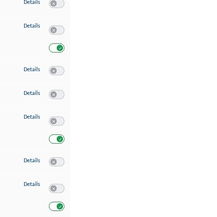
zu Speichern von oder Zugriff auf Informationen auf einem Endgerät
Details
Switch zum Einwilligen bzw. Ablehnen des Dienstes Speichern 
zu Verwendung reduzierter Daten zur Auswahl von Werbeanzeigen
Details
Switch zum Einwilligen bzw. Ablehnen des Dienstes Verwend
Switch zum Einwilligen bzw. Ablehnen des Dienstes Verwendu
zu Erstellung von Profilen für personalisierte Werbung
Details
Switch zum Einwilligen bzw. Ablehnen des Dienstes Erstellung 
zu Verwendung von Profilen zur Auswahl personalisierter Werbung
Details
Switch zum Einwilligen bzw. Ablehnen des Dienstes Verwendun
zu Messung der Werbeleistung
Details
Switch zum Einwilligen bzw. Ablehnen des Dienstes Messung 
Switch zum Einwilligen bzw. Ablehnen des Dienstes Messung d
zu Messung der Performance von Inhalten
Details
Switch zum Einwilligen bzw. Ablehnen des Dienstes Messung 
zu Analyse von Zielgruppen durch Statistiken oder Kombinationen von Dat
Details
Switch zum Einwilligen bzw. Ablehnen des Dienstes Analyse v
Switch zum Einwilligen bzw. Ablehnen des Dienstes Analyse v