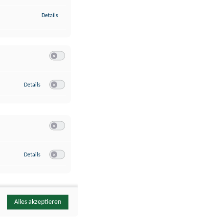
zu Identifikation von Endgeräten anhand automatisch übermittelte
Details
Switch zum Einwilligen bzw. Ablehnen der Kategorie Analyse / 
zu Google Analytics
Details
Switch zum Einwilligen bzw. Ablehnen des Dienstes Google Ana
Switch zum Einwilligen bzw. Ablehnen der Kategorie Sonstige 
zu YouTube
Details
Switch zum Einwilligen bzw. Ablehnen des Dienstes YouTube
Alles akzeptieren