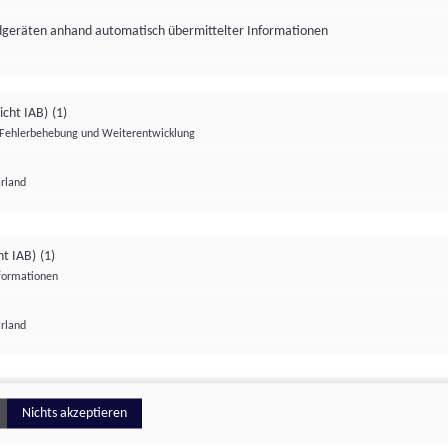
ndgeräten anhand automatisch übermittelter Informationen
icht IAB)
(1)
Fehlerbehebung und Weiterentwicklung
Irland
Impressum
Datenschutzerklärung
Datenschutzeinstellungen
ht IAB)
(1)
nformationen
Irland
ionell
Nichts akzeptieren