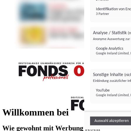
Identifikation von E
3 Partner
Analyse / Statistik
(n
Anonyme Auswertung zur 
Google Analytics
Google Ireland Limited, 
Sonstige Inhalte
(nic
Einbindung zusätzlicher I
FONDS professionell
YouTube
Google Ireland Limited, 
FONDS profess
Willkommen bei
Auswahl akzeptieren
Wie gewohnt mit Werbung lesen