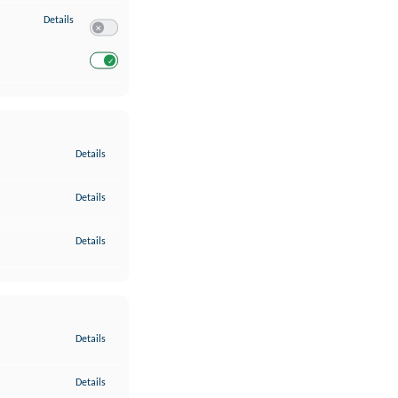
zu Entwicklung und Verbesserung der Angebote
Details
Switch zum Einwilligen bzw. Ablehnen des Dienstes Entwickl
Switch zum Einwilligen bzw. Ablehnen des Dienstes Entwicklu
zu Gewährleistung der Sicherheit, Verhinderung und Aufdeckung v
Details
zu Bereitstellung und Anzeige von Werbung und Inhalten
Details
zu Ihre Entscheidungen zum Datenschutz speichern und übermittel
Details
zu Abgleichung und Kombination von Daten aus unterschiedlichen 
Details
zu Verknüpfung verschiedener Endgeräte
Details