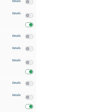
zu Speichern von oder Zugriff auf Informationen auf einem Endgerät
Details
Switch zum Einwilligen bzw. Ablehnen des Dienstes Speichern 
zu Verwendung reduzierter Daten zur Auswahl von Werbeanzeigen
Details
Switch zum Einwilligen bzw. Ablehnen des Dienstes Verwend
Switch zum Einwilligen bzw. Ablehnen des Dienstes Verwendu
zu Erstellung von Profilen für personalisierte Werbung
Details
Switch zum Einwilligen bzw. Ablehnen des Dienstes Erstellung 
zu Verwendung von Profilen zur Auswahl personalisierter Werbung
Details
Switch zum Einwilligen bzw. Ablehnen des Dienstes Verwendun
zu Messung der Werbeleistung
Details
Switch zum Einwilligen bzw. Ablehnen des Dienstes Messung 
Switch zum Einwilligen bzw. Ablehnen des Dienstes Messung d
zu Messung der Performance von Inhalten
Details
Switch zum Einwilligen bzw. Ablehnen des Dienstes Messung 
zu Analyse von Zielgruppen durch Statistiken oder Kombinationen von Dat
Details
Switch zum Einwilligen bzw. Ablehnen des Dienstes Analyse v
Switch zum Einwilligen bzw. Ablehnen des Dienstes Analyse v