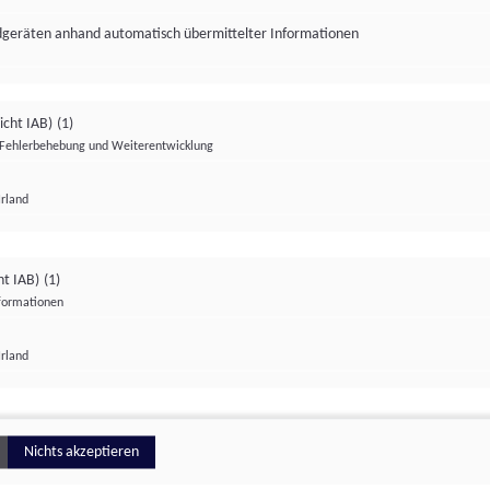
ndgeräten anhand automatisch übermittelter Informationen
icht IAB)
(1)
Fehlerbehebung und Weiterentwicklung
Irland
Impressum
Datenschutzerklärung
Datenschutzeinstellungen
ht IAB)
(1)
nformationen
Irland
ionell
Nichts akzeptieren