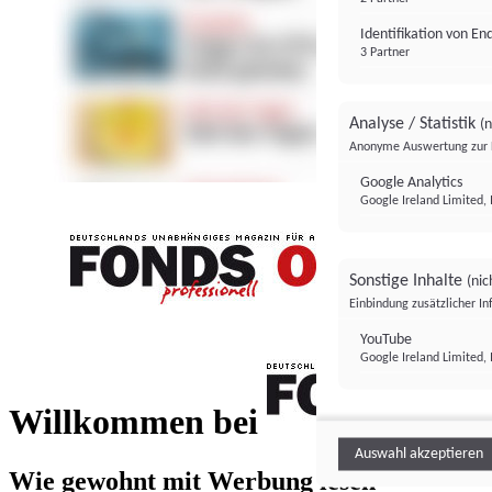
Identifikation von E
3 Partner
Analyse / Statistik
(n
Anonyme Auswertung zur 
Google Analytics
Google Ireland Limited, 
Sonstige Inhalte
(nic
Einbindung zusätzlicher I
FONDS professionell
YouTube
Google Ireland Limited, 
FONDS profess
Willkommen bei
Auswahl akzeptieren
Wie gewohnt mit Werbung lesen