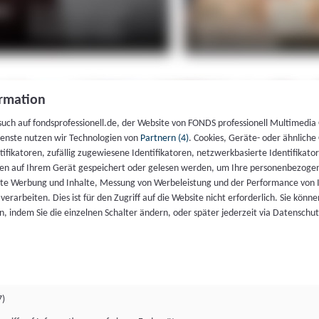
rmation
such auf fondsprofessionell.de, der Website von FONDS professionell Multimedia
ienste nutzen wir Technologien von
Partnern (4)
. Cookies, Geräte- oder ähnliche
entifikatoren, zufällig zugewiesene Identifikatoren, netzwerkbasierte Identifik
en auf Ihrem Gerät gespeichert oder gelesen werden, um Ihre personenbezogen
rte Werbung und Inhalte, Messung von Werbeleistung und der Performance von 
erarbeiten. Dies ist für den Zugriff auf die Website nicht erforderlich. Sie können
, indem Sie die einzelnen Schalter ändern, oder später jederzeit via Datenschu
7)