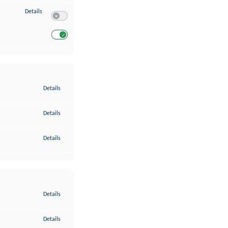
zu Entwicklung und Verbesserung der Angebote
Details
Switch zum Einwilligen bzw. Ablehnen des Dienstes Entwickl
Switch zum Einwilligen bzw. Ablehnen des Dienstes Entwicklu
zu Gewährleistung der Sicherheit, Verhinderung und Aufdeckung v
Details
zu Bereitstellung und Anzeige von Werbung und Inhalten
Details
zu Ihre Entscheidungen zum Datenschutz speichern und übermittel
Details
zu Abgleichung und Kombination von Daten aus unterschiedlichen 
Details
zu Verknüpfung verschiedener Endgeräte
Details