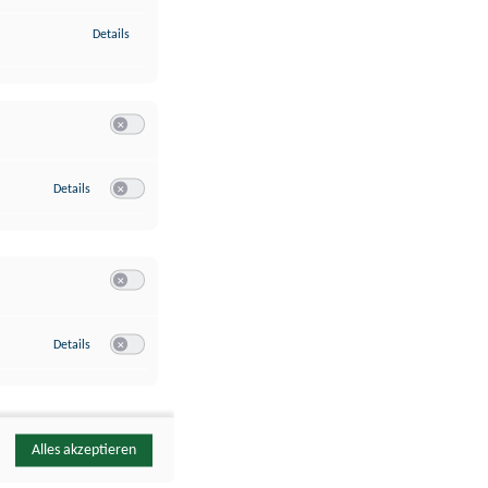
zu Identifikation von Endgeräten anhand automatisch übermittelte
Details
Switch zum Einwilligen bzw. Ablehnen der Kategorie Analyse / 
zu Google Analytics
Details
Switch zum Einwilligen bzw. Ablehnen des Dienstes Google Ana
Switch zum Einwilligen bzw. Ablehnen der Kategorie Sonstige 
zu YouTube
Details
Switch zum Einwilligen bzw. Ablehnen des Dienstes YouTube
Alles akzeptieren