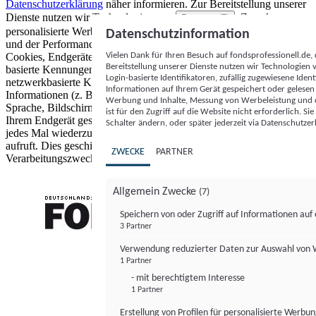
Datenschutzerklärung
näher informieren.
Zur Bereitstellung unserer
Dienste nutzen wir Technologien von
. Zwecke:
Partnern (5)
personalisierte Werbung und Inhalte, Messung von Werbeleistung
Datenschutzinformation
und der Performance von Inhalten sowie Zielgruppenforschung.
Vielen Dank für Ihren Besuch auf fondsprofessionell.de
Cookies, Endgeräte- oder ähnliche Online-Kennungen (z. B. login-
Bereitstellung unserer Dienste nutzen wir Technologien
basierte Kennungen, zufällig generierte Kennungen,
Login-basierte Identifikatoren, zufällig zugewiesene Id
netzwerkbasierte Kennungen) können zusammen mit anderen
Informationen auf Ihrem Gerät gespeichert oder gelese
Informationen (z. B. Browsertyp und Browserinformationen,
Werbung und Inhalte, Messung von Werbeleistung und d
Sprache, Bildschirmgröße, unterstützte Technologien usw.) auf
ist für den Zugriff auf die Website nicht erforderlich. S
Ihrem Endgerät gespeichert oder von dort ausgelesen werden, um es
Schalter ändern, oder später jederzeit via Datenschutzer
jedes Mal wiederzuerkennen, wenn es eine App oder einer Webseite
aufruft. Dies geschieht für einen oder mehrere der hier aufgeführten
ZWECKE
PARTNER
Verarbeitungszwecke.
Allgemein Zwecke
(7)
Speichern von oder Zugriff auf Informationen au
3 Partner
FONDS professionell
Verwendung reduzierter Daten zur Auswahl von
1 Partner
- mit berechtigtem Interesse
1 Partner
Erstellung von Profilen für personalisierte Werbu