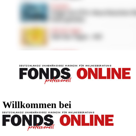
FONDS professionell
FONDS professi
Willkommen bei