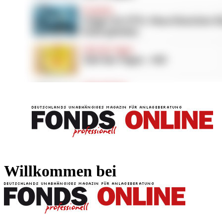
FONDS professionell
FONDS professi
Willkommen bei