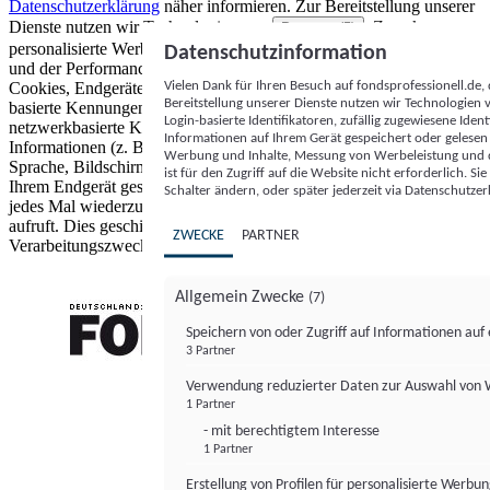
Datenschutzerklärung
näher informieren.
Zur Bereitstellung unserer
Dienste nutzen wir Technologien von
. Zwecke:
Partnern (5)
personalisierte Werbung und Inhalte, Messung von Werbeleistung
Datenschutzinformation
und der Performance von Inhalten sowie Zielgruppenforschung.
Vielen Dank für Ihren Besuch auf fondsprofessionell.de
Cookies, Endgeräte- oder ähnliche Online-Kennungen (z. B. login-
Bereitstellung unserer Dienste nutzen wir Technologien
basierte Kennungen, zufällig generierte Kennungen,
Login-basierte Identifikatoren, zufällig zugewiesene Id
netzwerkbasierte Kennungen) können zusammen mit anderen
Informationen auf Ihrem Gerät gespeichert oder gelese
Informationen (z. B. Browsertyp und Browserinformationen,
Werbung und Inhalte, Messung von Werbeleistung und d
Sprache, Bildschirmgröße, unterstützte Technologien usw.) auf
ist für den Zugriff auf die Website nicht erforderlich. S
Ihrem Endgerät gespeichert oder von dort ausgelesen werden, um es
Schalter ändern, oder später jederzeit via Datenschutzer
jedes Mal wiederzuerkennen, wenn es eine App oder einer Webseite
aufruft. Dies geschieht für einen oder mehrere der hier aufgeführten
ZWECKE
PARTNER
Verarbeitungszwecke.
Allgemein Zwecke
(7)
Speichern von oder Zugriff auf Informationen au
3 Partner
FONDS professionell
Verwendung reduzierter Daten zur Auswahl von
1 Partner
- mit berechtigtem Interesse
1 Partner
Erstellung von Profilen für personalisierte Werbu