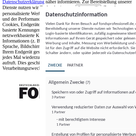
Datenschutzerklärung
näher informieren.
Zur Bereitstellung unserer
Dienste nutzen wir Technologien von
. Zwecke:
Partnern (5)
personalisierte Werbung und Inhalte, Messung von Werbeleistung
Datenschutzinformation
und der Performance von Inhalten sowie Zielgruppenforschung.
Vielen Dank für Ihren Besuch auf fondsprofessionell.de
Cookies, Endgeräte- oder ähnliche Online-Kennungen (z. B. login-
Bereitstellung unserer Dienste nutzen wir Technologien
basierte Kennungen, zufällig generierte Kennungen,
Login-basierte Identifikatoren, zufällig zugewiesene Id
netzwerkbasierte Kennungen) können zusammen mit anderen
Informationen auf Ihrem Gerät gespeichert oder gelese
Informationen (z. B. Browsertyp und Browserinformationen,
Werbung und Inhalte, Messung von Werbeleistung und d
Sprache, Bildschirmgröße, unterstützte Technologien usw.) auf
ist für den Zugriff auf die Website nicht erforderlich. S
Ihrem Endgerät gespeichert oder von dort ausgelesen werden, um es
Schalter ändern, oder später jederzeit via Datenschutzer
jedes Mal wiederzuerkennen, wenn es eine App oder einer Webseite
aufruft. Dies geschieht für einen oder mehrere der hier aufgeführten
ZWECKE
PARTNER
Verarbeitungszwecke.
Allgemein Zwecke
(7)
Speichern von oder Zugriff auf Informationen au
3 Partner
FONDS professionell
Verwendung reduzierter Daten zur Auswahl von
1 Partner
- mit berechtigtem Interesse
1 Partner
Erstellung von Profilen für personalisierte Werbu