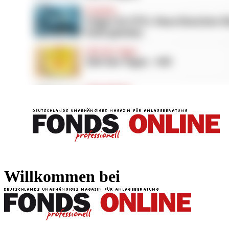
FONDS professionell
FONDS professi
Willkommen bei