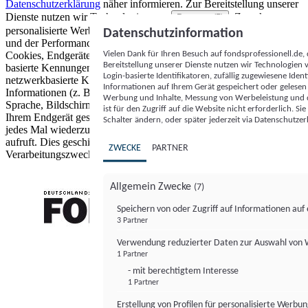
Datenschutzerklärung
näher informieren.
Zur Bereitstellung unserer
Dienste nutzen wir Technologien von
. Zwecke:
Partnern (5)
personalisierte Werbung und Inhalte, Messung von Werbeleistung
Datenschutzinformation
und der Performance von Inhalten sowie Zielgruppenforschung.
Vielen Dank für Ihren Besuch auf fondsprofessionell.de
Cookies, Endgeräte- oder ähnliche Online-Kennungen (z. B. login-
Bereitstellung unserer Dienste nutzen wir Technologien
basierte Kennungen, zufällig generierte Kennungen,
Login-basierte Identifikatoren, zufällig zugewiesene Id
netzwerkbasierte Kennungen) können zusammen mit anderen
Informationen auf Ihrem Gerät gespeichert oder gelese
Informationen (z. B. Browsertyp und Browserinformationen,
Werbung und Inhalte, Messung von Werbeleistung und d
Sprache, Bildschirmgröße, unterstützte Technologien usw.) auf
ist für den Zugriff auf die Website nicht erforderlich. S
Ihrem Endgerät gespeichert oder von dort ausgelesen werden, um es
Schalter ändern, oder später jederzeit via Datenschutzer
jedes Mal wiederzuerkennen, wenn es eine App oder einer Webseite
aufruft. Dies geschieht für einen oder mehrere der hier aufgeführten
ZWECKE
PARTNER
Verarbeitungszwecke.
Allgemein Zwecke
(7)
Speichern von oder Zugriff auf Informationen au
3 Partner
FONDS professionell
Verwendung reduzierter Daten zur Auswahl von
1 Partner
- mit berechtigtem Interesse
1 Partner
Erstellung von Profilen für personalisierte Werbu