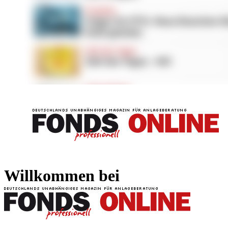
FONDS professionell
FONDS professi
Willkommen bei