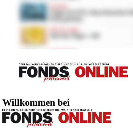
FONDS professionell
FONDS professi
Willkommen bei