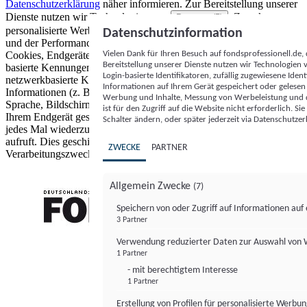
Datenschutzerklärung
näher informieren.
Zur Bereitstellung unserer
Dienste nutzen wir Technologien von
. Zwecke:
Partnern (5)
personalisierte Werbung und Inhalte, Messung von Werbeleistung
Datenschutzinformation
und der Performance von Inhalten sowie Zielgruppenforschung.
Vielen Dank für Ihren Besuch auf fondsprofessionell.de
Cookies, Endgeräte- oder ähnliche Online-Kennungen (z. B. login-
Bereitstellung unserer Dienste nutzen wir Technologien
basierte Kennungen, zufällig generierte Kennungen,
Login-basierte Identifikatoren, zufällig zugewiesene Id
netzwerkbasierte Kennungen) können zusammen mit anderen
Informationen auf Ihrem Gerät gespeichert oder gelese
Informationen (z. B. Browsertyp und Browserinformationen,
Werbung und Inhalte, Messung von Werbeleistung und d
Sprache, Bildschirmgröße, unterstützte Technologien usw.) auf
ist für den Zugriff auf die Website nicht erforderlich. S
Ihrem Endgerät gespeichert oder von dort ausgelesen werden, um es
Schalter ändern, oder später jederzeit via Datenschutzer
jedes Mal wiederzuerkennen, wenn es eine App oder einer Webseite
aufruft. Dies geschieht für einen oder mehrere der hier aufgeführten
ZWECKE
PARTNER
Verarbeitungszwecke.
Allgemein Zwecke
(7)
Speichern von oder Zugriff auf Informationen au
3 Partner
FONDS professionell
Verwendung reduzierter Daten zur Auswahl von
1 Partner
- mit berechtigtem Interesse
1 Partner
Erstellung von Profilen für personalisierte Werbu