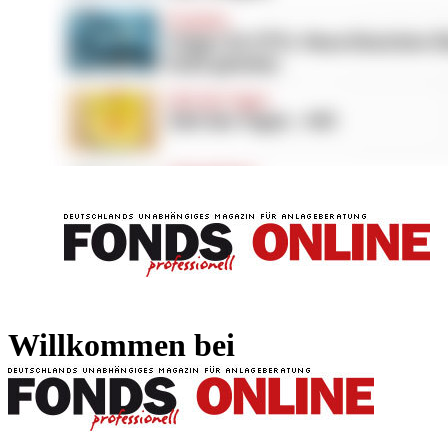
FONDS professionell
FONDS professi
Willkommen bei