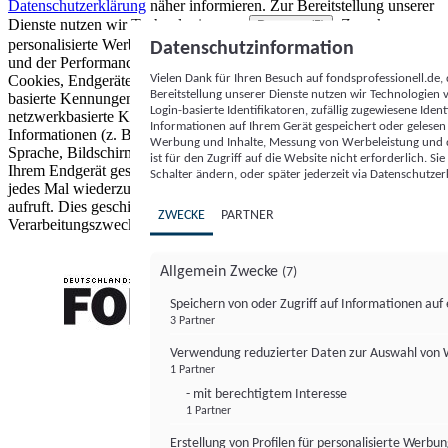
Datenschutzerklärung
näher informieren.
Zur Bereitstellung unserer
Dienste nutzen wir Technologien von
. Zwecke:
Partnern (5)
personalisierte Werbung und Inhalte, Messung von Werbeleistung
Datenschutzinformation
und der Performance von Inhalten sowie Zielgruppenforschung.
Vielen Dank für Ihren Besuch auf fondsprofessionell.de
Cookies, Endgeräte- oder ähnliche Online-Kennungen (z. B. login-
Bereitstellung unserer Dienste nutzen wir Technologien
basierte Kennungen, zufällig generierte Kennungen,
Login-basierte Identifikatoren, zufällig zugewiesene Id
netzwerkbasierte Kennungen) können zusammen mit anderen
Informationen auf Ihrem Gerät gespeichert oder gelese
Informationen (z. B. Browsertyp und Browserinformationen,
Werbung und Inhalte, Messung von Werbeleistung und d
Sprache, Bildschirmgröße, unterstützte Technologien usw.) auf
ist für den Zugriff auf die Website nicht erforderlich. S
Ihrem Endgerät gespeichert oder von dort ausgelesen werden, um es
Schalter ändern, oder später jederzeit via Datenschutzer
jedes Mal wiederzuerkennen, wenn es eine App oder einer Webseite
aufruft. Dies geschieht für einen oder mehrere der hier aufgeführten
ZWECKE
PARTNER
Verarbeitungszwecke.
Allgemein Zwecke
(7)
Speichern von oder Zugriff auf Informationen au
3 Partner
FONDS professionell
Verwendung reduzierter Daten zur Auswahl von
1 Partner
- mit berechtigtem Interesse
1 Partner
Erstellung von Profilen für personalisierte Werbu