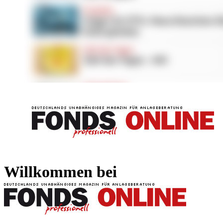
FONDS professionell
FONDS professi
Willkommen bei