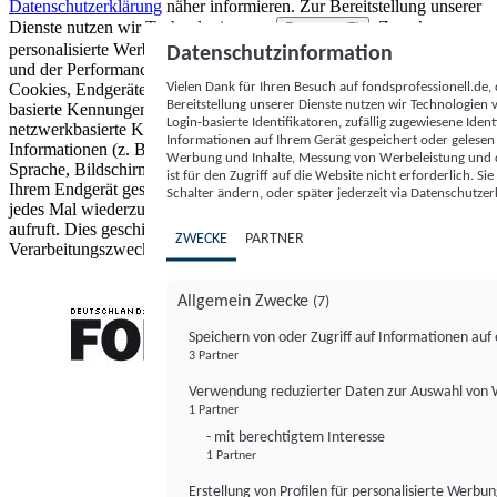
Datenschutzerklärung
näher informieren.
Zur Bereitstellung unserer
Dienste nutzen wir Technologien von
. Zwecke:
Partnern (5)
personalisierte Werbung und Inhalte, Messung von Werbeleistung
Datenschutzinformation
und der Performance von Inhalten sowie Zielgruppenforschung.
Vielen Dank für Ihren Besuch auf fondsprofessionell.de
Cookies, Endgeräte- oder ähnliche Online-Kennungen (z. B. login-
Bereitstellung unserer Dienste nutzen wir Technologien
basierte Kennungen, zufällig generierte Kennungen,
Login-basierte Identifikatoren, zufällig zugewiesene Id
netzwerkbasierte Kennungen) können zusammen mit anderen
Informationen auf Ihrem Gerät gespeichert oder gelese
Informationen (z. B. Browsertyp und Browserinformationen,
Werbung und Inhalte, Messung von Werbeleistung und d
Sprache, Bildschirmgröße, unterstützte Technologien usw.) auf
ist für den Zugriff auf die Website nicht erforderlich. S
Ihrem Endgerät gespeichert oder von dort ausgelesen werden, um es
Schalter ändern, oder später jederzeit via Datenschutzer
jedes Mal wiederzuerkennen, wenn es eine App oder einer Webseite
aufruft. Dies geschieht für einen oder mehrere der hier aufgeführten
ZWECKE
PARTNER
Verarbeitungszwecke.
Allgemein Zwecke
(7)
Speichern von oder Zugriff auf Informationen au
3 Partner
FONDS professionell
Verwendung reduzierter Daten zur Auswahl von
1 Partner
- mit berechtigtem Interesse
1 Partner
Erstellung von Profilen für personalisierte Werbu