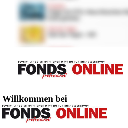
FONDS professionell
FONDS professi
Willkommen bei