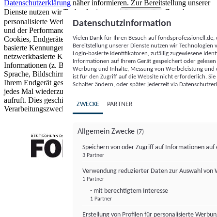
Datenschutzerklärung
näher informieren.
Zur Bereitstellung unserer
Dienste nutzen wir Technologien von
. Zwecke:
Partnern (5)
personalisierte Werbung und Inhalte, Messung von Werbeleistung
Datenschutzinformation
und der Performance von Inhalten sowie Zielgruppenforschung.
Vielen Dank für Ihren Besuch auf fondsprofessionell.de
Cookies, Endgeräte- oder ähnliche Online-Kennungen (z. B. login-
Bereitstellung unserer Dienste nutzen wir Technologien
basierte Kennungen, zufällig generierte Kennungen,
Login-basierte Identifikatoren, zufällig zugewiesene Id
netzwerkbasierte Kennungen) können zusammen mit anderen
Informationen auf Ihrem Gerät gespeichert oder gelese
Informationen (z. B. Browsertyp und Browserinformationen,
Werbung und Inhalte, Messung von Werbeleistung und d
Sprache, Bildschirmgröße, unterstützte Technologien usw.) auf
ist für den Zugriff auf die Website nicht erforderlich. S
Ihrem Endgerät gespeichert oder von dort ausgelesen werden, um es
Schalter ändern, oder später jederzeit via Datenschutzer
jedes Mal wiederzuerkennen, wenn es eine App oder einer Webseite
aufruft. Dies geschieht für einen oder mehrere der hier aufgeführten
ZWECKE
PARTNER
Verarbeitungszwecke.
Allgemein Zwecke
(7)
Speichern von oder Zugriff auf Informationen au
3 Partner
FONDS professionell
Verwendung reduzierter Daten zur Auswahl von
1 Partner
- mit berechtigtem Interesse
1 Partner
Erstellung von Profilen für personalisierte Werbu