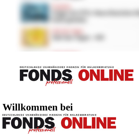
FONDS professionell
FONDS professi
Willkommen bei