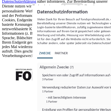
Datenschutzerklärung
näher informieren.
Zur Bereitstellung unserer
Dienste nutzen wir Technologien von
. Zwecke:
Partnern (5)
personalisierte Werbung und Inhalte, Messung von Werbeleistung
Datenschutzinformation
und der Performance von Inhalten sowie Zielgruppenforschung.
Vielen Dank für Ihren Besuch auf fondsprofessionell.de
Cookies, Endgeräte- oder ähnliche Online-Kennungen (z. B. login-
Bereitstellung unserer Dienste nutzen wir Technologien
basierte Kennungen, zufällig generierte Kennungen,
Login-basierte Identifikatoren, zufällig zugewiesene Id
netzwerkbasierte Kennungen) können zusammen mit anderen
Informationen auf Ihrem Gerät gespeichert oder gelese
Informationen (z. B. Browsertyp und Browserinformationen,
Werbung und Inhalte, Messung von Werbeleistung und d
Sprache, Bildschirmgröße, unterstützte Technologien usw.) auf
ist für den Zugriff auf die Website nicht erforderlich. S
Ihrem Endgerät gespeichert oder von dort ausgelesen werden, um es
Schalter ändern, oder später jederzeit via Datenschutzer
jedes Mal wiederzuerkennen, wenn es eine App oder einer Webseite
aufruft. Dies geschieht für einen oder mehrere der hier aufgeführten
ZWECKE
PARTNER
Verarbeitungszwecke.
Allgemein Zwecke
(7)
Speichern von oder Zugriff auf Informationen au
3 Partner
FONDS professionell
Verwendung reduzierter Daten zur Auswahl von
1 Partner
- mit berechtigtem Interesse
1 Partner
Erstellung von Profilen für personalisierte Werbu