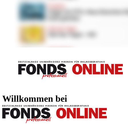
FONDS professionell
FONDS professi
Willkommen bei