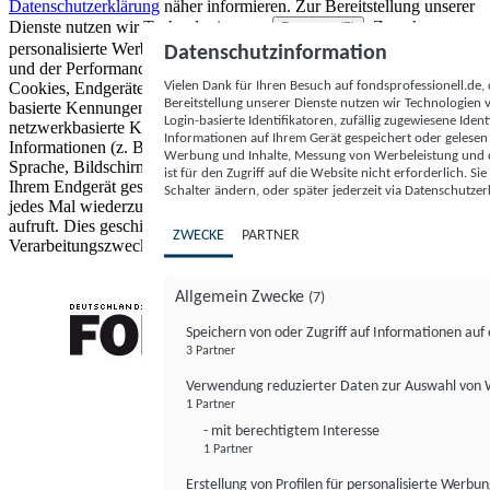
Datenschutzerklärung
näher informieren.
Zur Bereitstellung unserer
Dienste nutzen wir Technologien von
. Zwecke:
Partnern (5)
personalisierte Werbung und Inhalte, Messung von Werbeleistung
Datenschutzinformation
und der Performance von Inhalten sowie Zielgruppenforschung.
Vielen Dank für Ihren Besuch auf fondsprofessionell.de
Cookies, Endgeräte- oder ähnliche Online-Kennungen (z. B. login-
Bereitstellung unserer Dienste nutzen wir Technologien
basierte Kennungen, zufällig generierte Kennungen,
Login-basierte Identifikatoren, zufällig zugewiesene Id
netzwerkbasierte Kennungen) können zusammen mit anderen
Informationen auf Ihrem Gerät gespeichert oder gelese
Informationen (z. B. Browsertyp und Browserinformationen,
Werbung und Inhalte, Messung von Werbeleistung und d
Sprache, Bildschirmgröße, unterstützte Technologien usw.) auf
ist für den Zugriff auf die Website nicht erforderlich. S
Ihrem Endgerät gespeichert oder von dort ausgelesen werden, um es
Schalter ändern, oder später jederzeit via Datenschutzer
jedes Mal wiederzuerkennen, wenn es eine App oder einer Webseite
aufruft. Dies geschieht für einen oder mehrere der hier aufgeführten
ZWECKE
PARTNER
Verarbeitungszwecke.
Allgemein Zwecke
(7)
Speichern von oder Zugriff auf Informationen au
3 Partner
FONDS professionell
Verwendung reduzierter Daten zur Auswahl von
1 Partner
- mit berechtigtem Interesse
1 Partner
Erstellung von Profilen für personalisierte Werbu