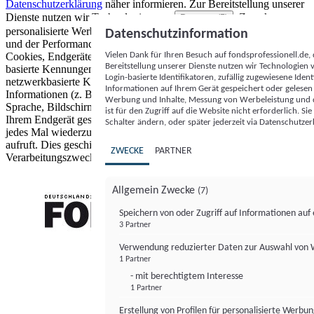
Datenschutzerklärung
näher informieren.
Zur Bereitstellung unserer
Dienste nutzen wir Technologien von
. Zwecke:
Partnern (5)
personalisierte Werbung und Inhalte, Messung von Werbeleistung
Datenschutzinformation
und der Performance von Inhalten sowie Zielgruppenforschung.
Vielen Dank für Ihren Besuch auf fondsprofessionell.de
Cookies, Endgeräte- oder ähnliche Online-Kennungen (z. B. login-
Bereitstellung unserer Dienste nutzen wir Technologien
basierte Kennungen, zufällig generierte Kennungen,
Login-basierte Identifikatoren, zufällig zugewiesene Id
netzwerkbasierte Kennungen) können zusammen mit anderen
Informationen auf Ihrem Gerät gespeichert oder gelese
Informationen (z. B. Browsertyp und Browserinformationen,
Werbung und Inhalte, Messung von Werbeleistung und d
Sprache, Bildschirmgröße, unterstützte Technologien usw.) auf
ist für den Zugriff auf die Website nicht erforderlich. S
Ihrem Endgerät gespeichert oder von dort ausgelesen werden, um es
Schalter ändern, oder später jederzeit via Datenschutzer
jedes Mal wiederzuerkennen, wenn es eine App oder einer Webseite
aufruft. Dies geschieht für einen oder mehrere der hier aufgeführten
ZWECKE
PARTNER
Verarbeitungszwecke.
Allgemein Zwecke
(7)
Speichern von oder Zugriff auf Informationen au
3 Partner
FONDS professionell
Verwendung reduzierter Daten zur Auswahl von
1 Partner
- mit berechtigtem Interesse
1 Partner
Erstellung von Profilen für personalisierte Werbu