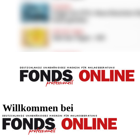
FONDS professionell
FONDS professi
Willkommen bei