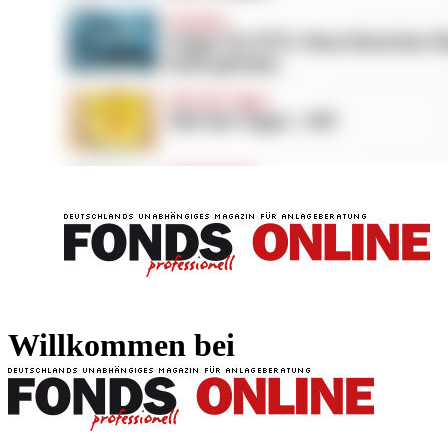
FONDS professionell
FONDS professi
Willkommen bei