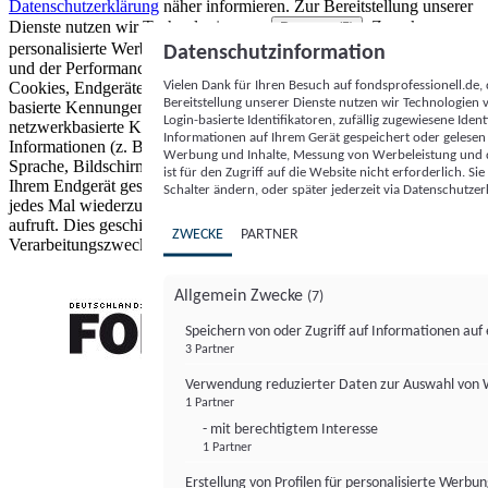
Datenschutzerklärung
näher informieren.
Zur Bereitstellung unserer
Dienste nutzen wir Technologien von
. Zwecke:
Partnern (5)
personalisierte Werbung und Inhalte, Messung von Werbeleistung
Datenschutzinformation
und der Performance von Inhalten sowie Zielgruppenforschung.
Vielen Dank für Ihren Besuch auf fondsprofessionell.de
Cookies, Endgeräte- oder ähnliche Online-Kennungen (z. B. login-
Bereitstellung unserer Dienste nutzen wir Technologien
basierte Kennungen, zufällig generierte Kennungen,
Login-basierte Identifikatoren, zufällig zugewiesene Id
netzwerkbasierte Kennungen) können zusammen mit anderen
Informationen auf Ihrem Gerät gespeichert oder gelese
Informationen (z. B. Browsertyp und Browserinformationen,
Werbung und Inhalte, Messung von Werbeleistung und d
Sprache, Bildschirmgröße, unterstützte Technologien usw.) auf
ist für den Zugriff auf die Website nicht erforderlich. S
Ihrem Endgerät gespeichert oder von dort ausgelesen werden, um es
Schalter ändern, oder später jederzeit via Datenschutzer
jedes Mal wiederzuerkennen, wenn es eine App oder einer Webseite
aufruft. Dies geschieht für einen oder mehrere der hier aufgeführten
ZWECKE
PARTNER
Verarbeitungszwecke.
Allgemein Zwecke
(7)
Speichern von oder Zugriff auf Informationen au
3 Partner
FONDS professionell
Verwendung reduzierter Daten zur Auswahl von
1 Partner
- mit berechtigtem Interesse
1 Partner
Erstellung von Profilen für personalisierte Werbu