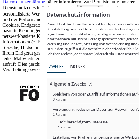
Datenschutzerklärung
näher informieren.
Zur Bereitstellung unserer
Dienste nutzen wir Technologien von
. Zwecke:
Partnern (5)
personalisierte Werbung und Inhalte, Messung von Werbeleistung
Datenschutzinformation
und der Performance von Inhalten sowie Zielgruppenforschung.
Vielen Dank für Ihren Besuch auf fondsprofessionell.de
Cookies, Endgeräte- oder ähnliche Online-Kennungen (z. B. login-
Bereitstellung unserer Dienste nutzen wir Technologien
basierte Kennungen, zufällig generierte Kennungen,
Login-basierte Identifikatoren, zufällig zugewiesene Id
netzwerkbasierte Kennungen) können zusammen mit anderen
Informationen auf Ihrem Gerät gespeichert oder gelese
Informationen (z. B. Browsertyp und Browserinformationen,
Werbung und Inhalte, Messung von Werbeleistung und d
Sprache, Bildschirmgröße, unterstützte Technologien usw.) auf
ist für den Zugriff auf die Website nicht erforderlich. S
Ihrem Endgerät gespeichert oder von dort ausgelesen werden, um es
Schalter ändern, oder später jederzeit via Datenschutzer
jedes Mal wiederzuerkennen, wenn es eine App oder einer Webseite
aufruft. Dies geschieht für einen oder mehrere der hier aufgeführten
ZWECKE
PARTNER
Verarbeitungszwecke.
Allgemein Zwecke
(7)
Speichern von oder Zugriff auf Informationen au
3 Partner
FONDS professionell
Verwendung reduzierter Daten zur Auswahl von
1 Partner
- mit berechtigtem Interesse
1 Partner
Erstellung von Profilen für personalisierte Werbu