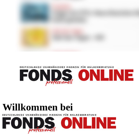
FONDS professionell
FONDS professi
Willkommen bei