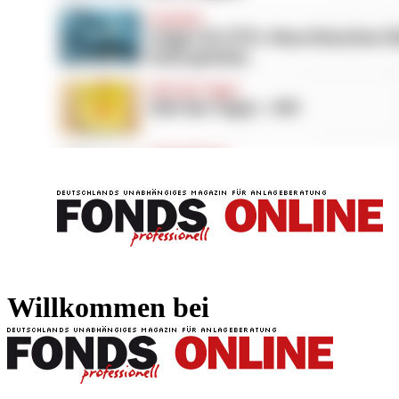
FONDS professionell
FONDS professi
Willkommen bei