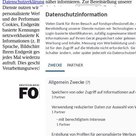
Datenschutzerklärung
näher informieren.
Zur Bereitstellung unserer
Dienste nutzen wir Technologien von
. Zwecke:
Partnern (5)
personalisierte Werbung und Inhalte, Messung von Werbeleistung
Datenschutzinformation
und der Performance von Inhalten sowie Zielgruppenforschung.
Vielen Dank für Ihren Besuch auf fondsprofessionell.de
Cookies, Endgeräte- oder ähnliche Online-Kennungen (z. B. login-
Bereitstellung unserer Dienste nutzen wir Technologien
basierte Kennungen, zufällig generierte Kennungen,
Login-basierte Identifikatoren, zufällig zugewiesene Id
netzwerkbasierte Kennungen) können zusammen mit anderen
Informationen auf Ihrem Gerät gespeichert oder gelese
Informationen (z. B. Browsertyp und Browserinformationen,
Werbung und Inhalte, Messung von Werbeleistung und d
Sprache, Bildschirmgröße, unterstützte Technologien usw.) auf
ist für den Zugriff auf die Website nicht erforderlich. S
Ihrem Endgerät gespeichert oder von dort ausgelesen werden, um es
Schalter ändern, oder später jederzeit via Datenschutzer
jedes Mal wiederzuerkennen, wenn es eine App oder einer Webseite
aufruft. Dies geschieht für einen oder mehrere der hier aufgeführten
ZWECKE
PARTNER
Verarbeitungszwecke.
Allgemein Zwecke
(7)
Speichern von oder Zugriff auf Informationen au
3 Partner
FONDS professionell
Verwendung reduzierter Daten zur Auswahl von
1 Partner
- mit berechtigtem Interesse
1 Partner
Erstellung von Profilen für personalisierte Werbu