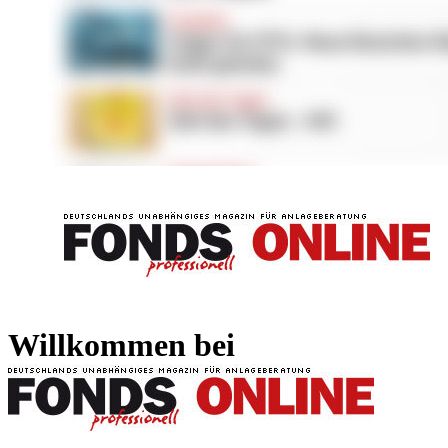
FONDS professionell
FONDS professi
Willkommen bei