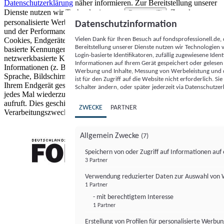
Datenschutzerklärung
näher informieren.
Zur Bereitstellung unserer
Dienste nutzen wir Technologien von
. Zwecke:
Partnern (5)
personalisierte Werbung und Inhalte, Messung von Werbeleistung
Datenschutzinformation
und der Performance von Inhalten sowie Zielgruppenforschung.
Vielen Dank für Ihren Besuch auf fondsprofessionell.de
Cookies, Endgeräte- oder ähnliche Online-Kennungen (z. B. login-
Bereitstellung unserer Dienste nutzen wir Technologien
basierte Kennungen, zufällig generierte Kennungen,
Login-basierte Identifikatoren, zufällig zugewiesene Id
netzwerkbasierte Kennungen) können zusammen mit anderen
Informationen auf Ihrem Gerät gespeichert oder gelese
Informationen (z. B. Browsertyp und Browserinformationen,
Werbung und Inhalte, Messung von Werbeleistung und d
Sprache, Bildschirmgröße, unterstützte Technologien usw.) auf
ist für den Zugriff auf die Website nicht erforderlich. S
Ihrem Endgerät gespeichert oder von dort ausgelesen werden, um es
Schalter ändern, oder später jederzeit via Datenschutzer
jedes Mal wiederzuerkennen, wenn es eine App oder einer Webseite
aufruft. Dies geschieht für einen oder mehrere der hier aufgeführten
ZWECKE
PARTNER
Verarbeitungszwecke.
Allgemein Zwecke
(7)
Speichern von oder Zugriff auf Informationen au
3 Partner
FONDS professionell
Verwendung reduzierter Daten zur Auswahl von
1 Partner
- mit berechtigtem Interesse
1 Partner
Erstellung von Profilen für personalisierte Werbu