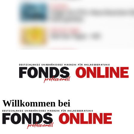
FONDS professionell
FONDS professi
Willkommen bei