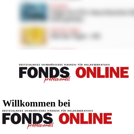
FONDS professionell
FONDS professi
Willkommen bei