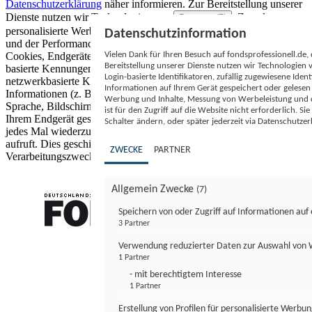
Datenschutzerklärung
näher informieren.
Zur Bereitstellung unserer
Dienste nutzen wir Technologien von
. Zwecke:
Partnern (5)
personalisierte Werbung und Inhalte, Messung von Werbeleistung
Datenschutzinformation
und der Performance von Inhalten sowie Zielgruppenforschung.
Vielen Dank für Ihren Besuch auf fondsprofessionell.de
Cookies, Endgeräte- oder ähnliche Online-Kennungen (z. B. login-
Bereitstellung unserer Dienste nutzen wir Technologien
basierte Kennungen, zufällig generierte Kennungen,
Login-basierte Identifikatoren, zufällig zugewiesene Id
netzwerkbasierte Kennungen) können zusammen mit anderen
Informationen auf Ihrem Gerät gespeichert oder gelese
Informationen (z. B. Browsertyp und Browserinformationen,
Werbung und Inhalte, Messung von Werbeleistung und d
Sprache, Bildschirmgröße, unterstützte Technologien usw.) auf
ist für den Zugriff auf die Website nicht erforderlich. S
Ihrem Endgerät gespeichert oder von dort ausgelesen werden, um es
Schalter ändern, oder später jederzeit via Datenschutzer
jedes Mal wiederzuerkennen, wenn es eine App oder einer Webseite
aufruft. Dies geschieht für einen oder mehrere der hier aufgeführten
ZWECKE
PARTNER
Verarbeitungszwecke.
Allgemein Zwecke
(7)
Speichern von oder Zugriff auf Informationen au
3 Partner
FONDS professionell
Verwendung reduzierter Daten zur Auswahl von
1 Partner
- mit berechtigtem Interesse
1 Partner
Erstellung von Profilen für personalisierte Werbu