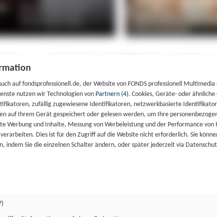
rmation
such auf fondsprofessionell.de, der Website von FONDS professionell Multimedia
ienste nutzen wir Technologien von
Partnern (4)
. Cookies, Geräte- oder ähnliche
entifikatoren, zufällig zugewiesene Identifikatoren, netzwerkbasierte Identifik
en auf Ihrem Gerät gespeichert oder gelesen werden, um Ihre personenbezogen
rte Werbung und Inhalte, Messung von Werbeleistung und der Performance von 
erarbeiten. Dies ist für den Zugriff auf die Website nicht erforderlich. Sie können
, indem Sie die einzelnen Schalter ändern, oder später jederzeit via Datenschu
7)