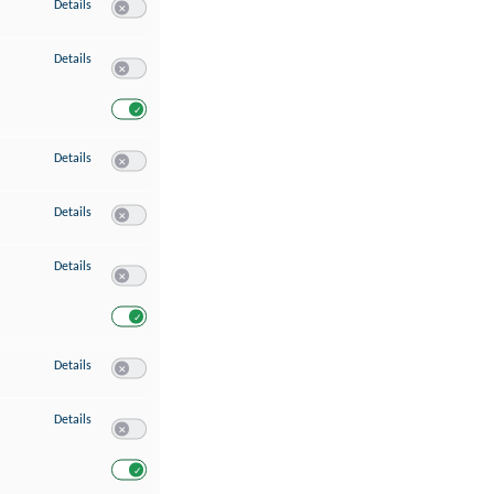
zu Speichern von oder Zugriff auf Informationen auf einem Endgerät
Details
Switch zum Einwilligen bzw. Ablehnen des Dienstes Speichern 
zu Verwendung reduzierter Daten zur Auswahl von Werbeanzeigen
Details
Switch zum Einwilligen bzw. Ablehnen des Dienstes Verwend
Switch zum Einwilligen bzw. Ablehnen des Dienstes Verwendu
zu Erstellung von Profilen für personalisierte Werbung
Details
Switch zum Einwilligen bzw. Ablehnen des Dienstes Erstellung 
zu Verwendung von Profilen zur Auswahl personalisierter Werbung
Details
Switch zum Einwilligen bzw. Ablehnen des Dienstes Verwendun
zu Messung der Werbeleistung
Details
Switch zum Einwilligen bzw. Ablehnen des Dienstes Messung 
Switch zum Einwilligen bzw. Ablehnen des Dienstes Messung d
zu Messung der Performance von Inhalten
Details
Switch zum Einwilligen bzw. Ablehnen des Dienstes Messung 
zu Analyse von Zielgruppen durch Statistiken oder Kombinationen von Dat
Details
Switch zum Einwilligen bzw. Ablehnen des Dienstes Analyse v
Switch zum Einwilligen bzw. Ablehnen des Dienstes Analyse v