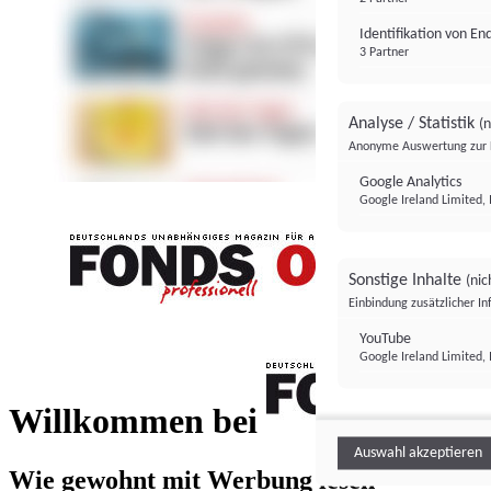
Identifikation von E
3 Partner
Analyse / Statistik
(n
Anonyme Auswertung zur 
Google Analytics
Google Ireland Limited, 
Sonstige Inhalte
(nic
Einbindung zusätzlicher I
FONDS professionell
YouTube
Google Ireland Limited, 
FONDS profess
Willkommen bei
Auswahl akzeptieren
Wie gewohnt mit Werbung lesen