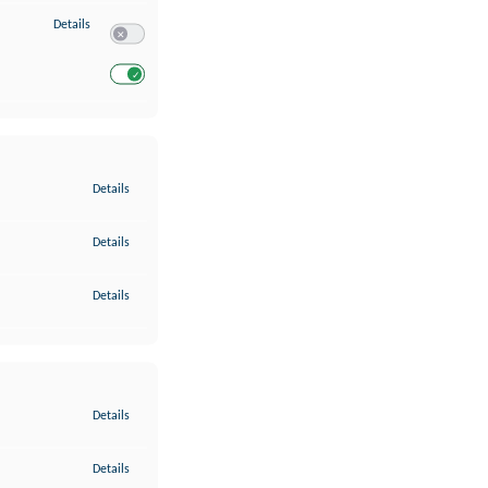
zu Entwicklung und Verbesserung der Angebote
Details
Switch zum Einwilligen bzw. Ablehnen des Dienstes Entwickl
Switch zum Einwilligen bzw. Ablehnen des Dienstes Entwicklu
zu Gewährleistung der Sicherheit, Verhinderung und Aufdeckung v
Details
zu Bereitstellung und Anzeige von Werbung und Inhalten
Details
zu Ihre Entscheidungen zum Datenschutz speichern und übermittel
Details
zu Abgleichung und Kombination von Daten aus unterschiedlichen 
Details
zu Verknüpfung verschiedener Endgeräte
Details