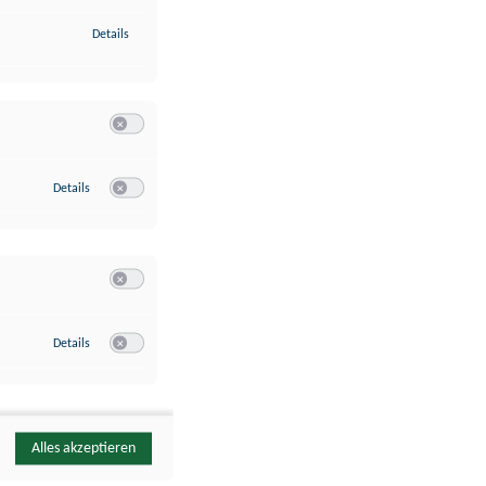
zu Identifikation von Endgeräten anhand automatisch übermittelte
Details
Switch zum Einwilligen bzw. Ablehnen der Kategorie Analyse / 
zu Google Analytics
Details
Switch zum Einwilligen bzw. Ablehnen des Dienstes Google Ana
Switch zum Einwilligen bzw. Ablehnen der Kategorie Sonstige 
zu YouTube
Details
Switch zum Einwilligen bzw. Ablehnen des Dienstes YouTube
Alles akzeptieren