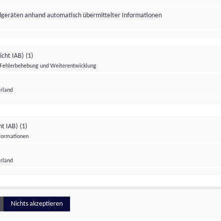
ndgeräten anhand automatisch übermittelter Informationen
icht IAB)
(1)
Fehlerbehebung und Weiterentwicklung
Irland
Impressum
Datenschutzerklärung
Datenschutzeinstellungen
ht IAB)
(1)
nformationen
Irland
ionell
Nichts akzeptieren