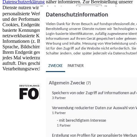
Datenschutzerklärung
näher informieren.
Zur Bereitstellung unserer
Dienste nutzen wir Technologien von
. Zwecke:
Partnern (5)
personalisierte Werbung und Inhalte, Messung von Werbeleistung
Datenschutzinformation
und der Performance von Inhalten sowie Zielgruppenforschung.
Vielen Dank für Ihren Besuch auf fondsprofessionell.de
Cookies, Endgeräte- oder ähnliche Online-Kennungen (z. B. login-
Bereitstellung unserer Dienste nutzen wir Technologien
basierte Kennungen, zufällig generierte Kennungen,
Login-basierte Identifikatoren, zufällig zugewiesene Id
netzwerkbasierte Kennungen) können zusammen mit anderen
Informationen auf Ihrem Gerät gespeichert oder gelese
Informationen (z. B. Browsertyp und Browserinformationen,
Werbung und Inhalte, Messung von Werbeleistung und d
Sprache, Bildschirmgröße, unterstützte Technologien usw.) auf
ist für den Zugriff auf die Website nicht erforderlich. S
Ihrem Endgerät gespeichert oder von dort ausgelesen werden, um es
Schalter ändern, oder später jederzeit via Datenschutzer
jedes Mal wiederzuerkennen, wenn es eine App oder einer Webseite
aufruft. Dies geschieht für einen oder mehrere der hier aufgeführten
ZWECKE
PARTNER
Verarbeitungszwecke.
Allgemein Zwecke
(7)
Speichern von oder Zugriff auf Informationen au
3 Partner
FONDS professionell
Verwendung reduzierter Daten zur Auswahl von
1 Partner
- mit berechtigtem Interesse
1 Partner
Erstellung von Profilen für personalisierte Werbu