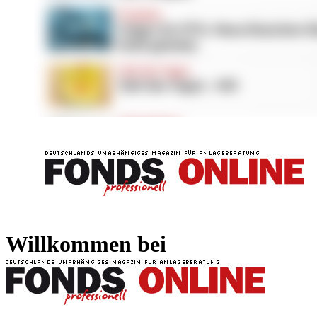
FONDS professionell
FONDS professi
Willkommen bei