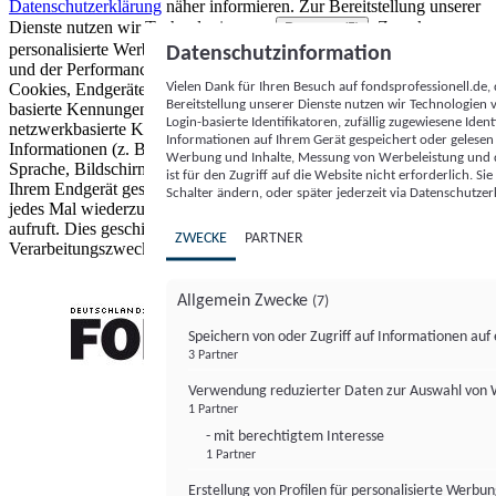
Datenschutzerklärung
näher informieren.
Zur Bereitstellung unserer
Dienste nutzen wir Technologien von
. Zwecke:
Partnern (5)
personalisierte Werbung und Inhalte, Messung von Werbeleistung
Datenschutzinformation
und der Performance von Inhalten sowie Zielgruppenforschung.
Vielen Dank für Ihren Besuch auf fondsprofessionell.de
Cookies, Endgeräte- oder ähnliche Online-Kennungen (z. B. login-
Bereitstellung unserer Dienste nutzen wir Technologien
basierte Kennungen, zufällig generierte Kennungen,
Login-basierte Identifikatoren, zufällig zugewiesene Id
netzwerkbasierte Kennungen) können zusammen mit anderen
Informationen auf Ihrem Gerät gespeichert oder gelese
Informationen (z. B. Browsertyp und Browserinformationen,
Werbung und Inhalte, Messung von Werbeleistung und d
Sprache, Bildschirmgröße, unterstützte Technologien usw.) auf
ist für den Zugriff auf die Website nicht erforderlich. S
Ihrem Endgerät gespeichert oder von dort ausgelesen werden, um es
Schalter ändern, oder später jederzeit via Datenschutzer
jedes Mal wiederzuerkennen, wenn es eine App oder einer Webseite
aufruft. Dies geschieht für einen oder mehrere der hier aufgeführten
ZWECKE
PARTNER
Verarbeitungszwecke.
Allgemein Zwecke
(7)
Speichern von oder Zugriff auf Informationen au
3 Partner
FONDS professionell
Verwendung reduzierter Daten zur Auswahl von
1 Partner
- mit berechtigtem Interesse
1 Partner
Erstellung von Profilen für personalisierte Werbu