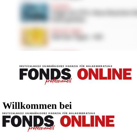
FONDS professionell
FONDS professi
Willkommen bei