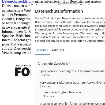
Datenschutzerklärung
näher informieren.
Zur Bereitstellung unserer
Dienste nutzen wir Technologien von
. Zwecke:
Partnern (5)
personalisierte Werbung und Inhalte, Messung von Werbeleistung
Datenschutzinformation
und der Performance von Inhalten sowie Zielgruppenforschung.
Vielen Dank für Ihren Besuch auf fondsprofessionell.de
Cookies, Endgeräte- oder ähnliche Online-Kennungen (z. B. login-
Bereitstellung unserer Dienste nutzen wir Technologien
basierte Kennungen, zufällig generierte Kennungen,
Login-basierte Identifikatoren, zufällig zugewiesene Id
netzwerkbasierte Kennungen) können zusammen mit anderen
Informationen auf Ihrem Gerät gespeichert oder gelese
Informationen (z. B. Browsertyp und Browserinformationen,
Werbung und Inhalte, Messung von Werbeleistung und d
Sprache, Bildschirmgröße, unterstützte Technologien usw.) auf
ist für den Zugriff auf die Website nicht erforderlich. S
Ihrem Endgerät gespeichert oder von dort ausgelesen werden, um es
Schalter ändern, oder später jederzeit via Datenschutzer
jedes Mal wiederzuerkennen, wenn es eine App oder einer Webseite
aufruft. Dies geschieht für einen oder mehrere der hier aufgeführten
ZWECKE
PARTNER
Verarbeitungszwecke.
Allgemein Zwecke
(7)
Speichern von oder Zugriff auf Informationen au
3 Partner
FONDS professionell
Verwendung reduzierter Daten zur Auswahl von
1 Partner
- mit berechtigtem Interesse
1 Partner
Erstellung von Profilen für personalisierte Werbu