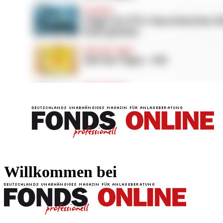
FONDS professionell
FONDS professi
Willkommen bei