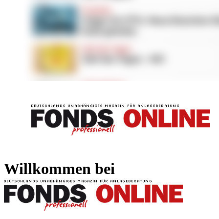
FONDS professionell
FONDS professi
Willkommen bei