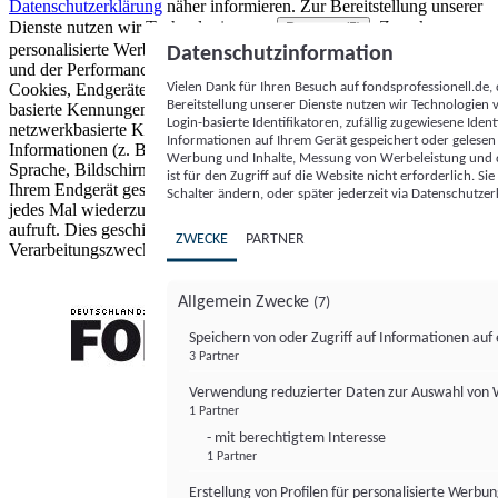
Datenschutzerklärung
näher informieren.
Zur Bereitstellung unserer
Dienste nutzen wir Technologien von
. Zwecke:
Partnern (5)
personalisierte Werbung und Inhalte, Messung von Werbeleistung
Datenschutzinformation
und der Performance von Inhalten sowie Zielgruppenforschung.
Vielen Dank für Ihren Besuch auf fondsprofessionell.de
Cookies, Endgeräte- oder ähnliche Online-Kennungen (z. B. login-
Bereitstellung unserer Dienste nutzen wir Technologien
basierte Kennungen, zufällig generierte Kennungen,
Login-basierte Identifikatoren, zufällig zugewiesene Id
netzwerkbasierte Kennungen) können zusammen mit anderen
Informationen auf Ihrem Gerät gespeichert oder gelese
Informationen (z. B. Browsertyp und Browserinformationen,
Werbung und Inhalte, Messung von Werbeleistung und d
Sprache, Bildschirmgröße, unterstützte Technologien usw.) auf
ist für den Zugriff auf die Website nicht erforderlich. S
Ihrem Endgerät gespeichert oder von dort ausgelesen werden, um es
Schalter ändern, oder später jederzeit via Datenschutzer
jedes Mal wiederzuerkennen, wenn es eine App oder einer Webseite
aufruft. Dies geschieht für einen oder mehrere der hier aufgeführten
ZWECKE
PARTNER
Verarbeitungszwecke.
Allgemein Zwecke
(7)
Speichern von oder Zugriff auf Informationen au
3 Partner
FONDS professionell
Verwendung reduzierter Daten zur Auswahl von
1 Partner
- mit berechtigtem Interesse
1 Partner
Erstellung von Profilen für personalisierte Werbu