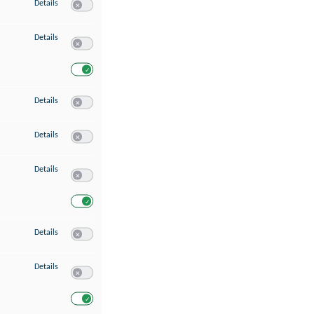
zu Speichern von oder Zugriff auf Informationen auf einem Endgerät
Details
Switch zum Einwilligen bzw. Ablehnen des Dienstes Speichern 
zu Verwendung reduzierter Daten zur Auswahl von Werbeanzeigen
Details
Switch zum Einwilligen bzw. Ablehnen des Dienstes Verwend
Switch zum Einwilligen bzw. Ablehnen des Dienstes Verwendu
zu Erstellung von Profilen für personalisierte Werbung
Details
Switch zum Einwilligen bzw. Ablehnen des Dienstes Erstellung 
zu Verwendung von Profilen zur Auswahl personalisierter Werbung
Details
Switch zum Einwilligen bzw. Ablehnen des Dienstes Verwendun
zu Messung der Werbeleistung
Details
Switch zum Einwilligen bzw. Ablehnen des Dienstes Messung 
Switch zum Einwilligen bzw. Ablehnen des Dienstes Messung d
zu Messung der Performance von Inhalten
Details
Switch zum Einwilligen bzw. Ablehnen des Dienstes Messung 
zu Analyse von Zielgruppen durch Statistiken oder Kombinationen von Dat
Details
Switch zum Einwilligen bzw. Ablehnen des Dienstes Analyse v
Switch zum Einwilligen bzw. Ablehnen des Dienstes Analyse v