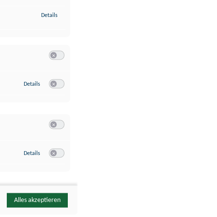
zu Identifikation von Endgeräten anhand automatisch übermittelte
Details
Switch zum Einwilligen bzw. Ablehnen der Kategorie Analyse / 
zu Google Analytics
Details
Switch zum Einwilligen bzw. Ablehnen des Dienstes Google Ana
Switch zum Einwilligen bzw. Ablehnen der Kategorie Sonstige 
zu YouTube
Details
Switch zum Einwilligen bzw. Ablehnen des Dienstes YouTube
Alles akzeptieren