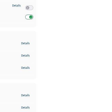
zu Entwicklung und Verbesserung der Angebote
Details
Switch zum Einwilligen bzw. Ablehnen des Dienstes Entwickl
Switch zum Einwilligen bzw. Ablehnen des Dienstes Entwicklu
zu Gewährleistung der Sicherheit, Verhinderung und Aufdeckung v
Details
zu Bereitstellung und Anzeige von Werbung und Inhalten
Details
zu Ihre Entscheidungen zum Datenschutz speichern und übermittel
Details
zu Abgleichung und Kombination von Daten aus unterschiedlichen 
Details
zu Verknüpfung verschiedener Endgeräte
Details