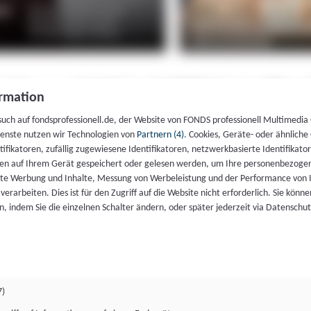
rmation
such auf fondsprofessionell.de, der Website von FONDS professionell Multimedia
ienste nutzen wir Technologien von
Partnern (4)
. Cookies, Geräte- oder ähnliche
entifikatoren, zufällig zugewiesene Identifikatoren, netzwerkbasierte Identifik
en auf Ihrem Gerät gespeichert oder gelesen werden, um Ihre personenbezogen
rte Werbung und Inhalte, Messung von Werbeleistung und der Performance von 
erarbeiten. Dies ist für den Zugriff auf die Website nicht erforderlich. Sie können
, indem Sie die einzelnen Schalter ändern, oder später jederzeit via Datenschu
7)