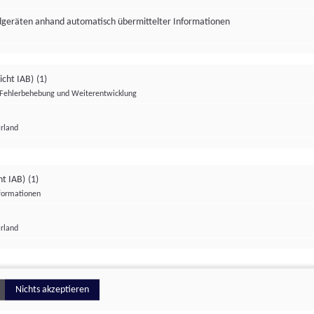
ndgeräten anhand automatisch übermittelter Informationen
icht IAB)
(1)
Fehlerbehebung und Weiterentwicklung
Irland
Impressum
Datenschutzerklärung
Datenschutzeinstellungen
ht IAB)
(1)
nformationen
Irland
ionell
Nichts akzeptieren