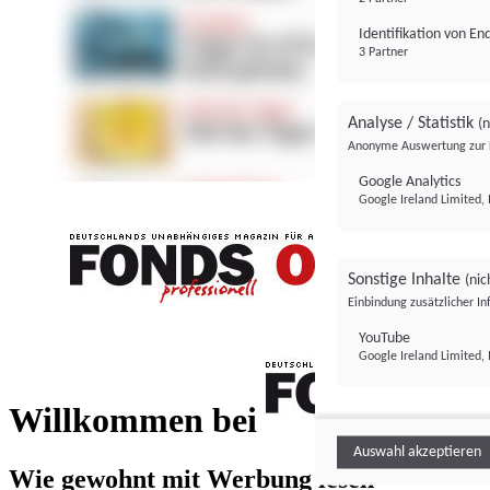
Identifikation von E
3 Partner
Analyse / Statistik
(n
Anonyme Auswertung zur 
Google Analytics
Google Ireland Limited, 
Sonstige Inhalte
(nic
Einbindung zusätzlicher I
FONDS professionell
YouTube
Google Ireland Limited, 
FONDS profess
Willkommen bei
Auswahl akzeptieren
Wie gewohnt mit Werbung lesen