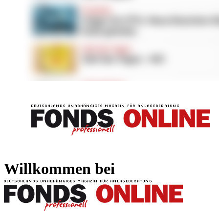
FONDS professionell
FONDS professi
Willkommen bei