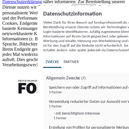
Datenschutzerklärung
näher informieren.
Zur Bereitstellung unserer
Dienste nutzen wir Technologien von
. Zwecke:
Partnern (5)
personalisierte Werbung und Inhalte, Messung von Werbeleistung
Datenschutzinformation
und der Performance von Inhalten sowie Zielgruppenforschung.
Vielen Dank für Ihren Besuch auf fondsprofessionell.de
Cookies, Endgeräte- oder ähnliche Online-Kennungen (z. B. login-
Bereitstellung unserer Dienste nutzen wir Technologien
basierte Kennungen, zufällig generierte Kennungen,
Login-basierte Identifikatoren, zufällig zugewiesene Id
netzwerkbasierte Kennungen) können zusammen mit anderen
Informationen auf Ihrem Gerät gespeichert oder gelese
Informationen (z. B. Browsertyp und Browserinformationen,
Werbung und Inhalte, Messung von Werbeleistung und d
Sprache, Bildschirmgröße, unterstützte Technologien usw.) auf
ist für den Zugriff auf die Website nicht erforderlich. S
Ihrem Endgerät gespeichert oder von dort ausgelesen werden, um es
Schalter ändern, oder später jederzeit via Datenschutzer
jedes Mal wiederzuerkennen, wenn es eine App oder einer Webseite
aufruft. Dies geschieht für einen oder mehrere der hier aufgeführten
ZWECKE
PARTNER
Verarbeitungszwecke.
Allgemein Zwecke
(7)
Speichern von oder Zugriff auf Informationen au
3 Partner
FONDS professionell
Verwendung reduzierter Daten zur Auswahl von
1 Partner
- mit berechtigtem Interesse
1 Partner
Erstellung von Profilen für personalisierte Werbu