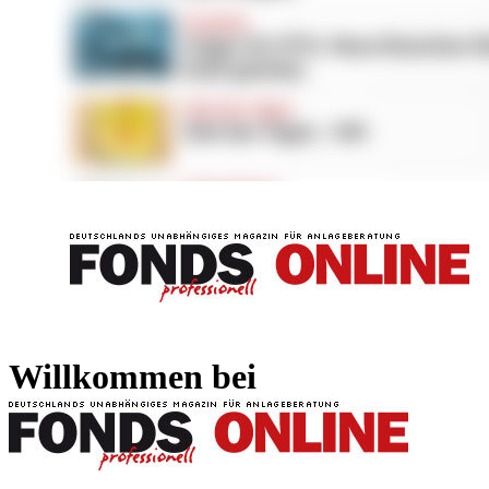
FONDS professionell
FONDS professi
Willkommen bei