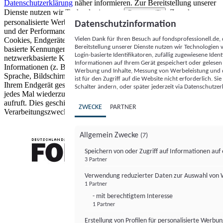
Datenschutzerklärung
näher informieren.
Zur Bereitstellung unserer
Dienste nutzen wir Technologien von
. Zwecke:
Partnern (5)
personalisierte Werbung und Inhalte, Messung von Werbeleistung
Datenschutzinformation
und der Performance von Inhalten sowie Zielgruppenforschung.
Vielen Dank für Ihren Besuch auf fondsprofessionell.de
Cookies, Endgeräte- oder ähnliche Online-Kennungen (z. B. login-
Bereitstellung unserer Dienste nutzen wir Technologien
basierte Kennungen, zufällig generierte Kennungen,
Login-basierte Identifikatoren, zufällig zugewiesene Id
netzwerkbasierte Kennungen) können zusammen mit anderen
Informationen auf Ihrem Gerät gespeichert oder gelese
Informationen (z. B. Browsertyp und Browserinformationen,
Werbung und Inhalte, Messung von Werbeleistung und d
Sprache, Bildschirmgröße, unterstützte Technologien usw.) auf
ist für den Zugriff auf die Website nicht erforderlich. S
Ihrem Endgerät gespeichert oder von dort ausgelesen werden, um es
Schalter ändern, oder später jederzeit via Datenschutzer
jedes Mal wiederzuerkennen, wenn es eine App oder einer Webseite
aufruft. Dies geschieht für einen oder mehrere der hier aufgeführten
ZWECKE
PARTNER
Verarbeitungszwecke.
Allgemein Zwecke
(7)
Speichern von oder Zugriff auf Informationen au
3 Partner
FONDS professionell
Verwendung reduzierter Daten zur Auswahl von
1 Partner
- mit berechtigtem Interesse
1 Partner
Erstellung von Profilen für personalisierte Werbu