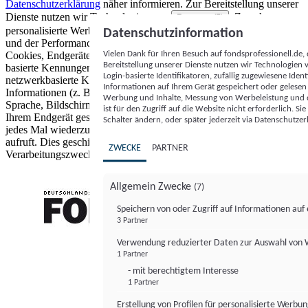
Datenschutzerklärung
näher informieren.
Zur Bereitstellung unserer
Dienste nutzen wir Technologien von
. Zwecke:
Partnern (5)
personalisierte Werbung und Inhalte, Messung von Werbeleistung
Datenschutzinformation
und der Performance von Inhalten sowie Zielgruppenforschung.
Vielen Dank für Ihren Besuch auf fondsprofessionell.de
Cookies, Endgeräte- oder ähnliche Online-Kennungen (z. B. login-
Bereitstellung unserer Dienste nutzen wir Technologien
basierte Kennungen, zufällig generierte Kennungen,
Login-basierte Identifikatoren, zufällig zugewiesene Id
netzwerkbasierte Kennungen) können zusammen mit anderen
Informationen auf Ihrem Gerät gespeichert oder gelese
Informationen (z. B. Browsertyp und Browserinformationen,
Werbung und Inhalte, Messung von Werbeleistung und d
Sprache, Bildschirmgröße, unterstützte Technologien usw.) auf
ist für den Zugriff auf die Website nicht erforderlich. S
Ihrem Endgerät gespeichert oder von dort ausgelesen werden, um es
Schalter ändern, oder später jederzeit via Datenschutzer
jedes Mal wiederzuerkennen, wenn es eine App oder einer Webseite
aufruft. Dies geschieht für einen oder mehrere der hier aufgeführten
ZWECKE
PARTNER
Verarbeitungszwecke.
Allgemein Zwecke
(7)
Speichern von oder Zugriff auf Informationen au
3 Partner
FONDS professionell
Verwendung reduzierter Daten zur Auswahl von
1 Partner
- mit berechtigtem Interesse
1 Partner
Erstellung von Profilen für personalisierte Werbu