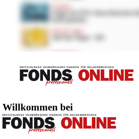
FONDS professionell
FONDS professi
Willkommen bei