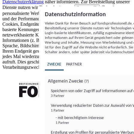
Datenschutzerklärung
näher informieren.
Zur Bereitstellung unserer
Dienste nutzen wir Technologien von
. Zwecke:
Partnern (5)
personalisierte Werbung und Inhalte, Messung von Werbeleistung
Datenschutzinformation
und der Performance von Inhalten sowie Zielgruppenforschung.
Vielen Dank für Ihren Besuch auf fondsprofessionell.de
Cookies, Endgeräte- oder ähnliche Online-Kennungen (z. B. login-
Bereitstellung unserer Dienste nutzen wir Technologien
basierte Kennungen, zufällig generierte Kennungen,
Login-basierte Identifikatoren, zufällig zugewiesene Id
netzwerkbasierte Kennungen) können zusammen mit anderen
Informationen auf Ihrem Gerät gespeichert oder gelese
Informationen (z. B. Browsertyp und Browserinformationen,
Werbung und Inhalte, Messung von Werbeleistung und d
Sprache, Bildschirmgröße, unterstützte Technologien usw.) auf
ist für den Zugriff auf die Website nicht erforderlich. S
Ihrem Endgerät gespeichert oder von dort ausgelesen werden, um es
Schalter ändern, oder später jederzeit via Datenschutzer
jedes Mal wiederzuerkennen, wenn es eine App oder einer Webseite
aufruft. Dies geschieht für einen oder mehrere der hier aufgeführten
ZWECKE
PARTNER
Verarbeitungszwecke.
Allgemein Zwecke
(7)
Speichern von oder Zugriff auf Informationen au
3 Partner
FONDS professionell
Verwendung reduzierter Daten zur Auswahl von
1 Partner
- mit berechtigtem Interesse
1 Partner
Erstellung von Profilen für personalisierte Werbu