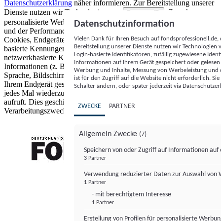
Datenschutzerklärung
näher informieren.
Zur Bereitstellung unserer
Dienste nutzen wir Technologien von
. Zwecke:
Partnern (5)
personalisierte Werbung und Inhalte, Messung von Werbeleistung
Datenschutzinformation
und der Performance von Inhalten sowie Zielgruppenforschung.
Vielen Dank für Ihren Besuch auf fondsprofessionell.de
Cookies, Endgeräte- oder ähnliche Online-Kennungen (z. B. login-
Bereitstellung unserer Dienste nutzen wir Technologien
basierte Kennungen, zufällig generierte Kennungen,
Login-basierte Identifikatoren, zufällig zugewiesene Id
netzwerkbasierte Kennungen) können zusammen mit anderen
Informationen auf Ihrem Gerät gespeichert oder gelese
Informationen (z. B. Browsertyp und Browserinformationen,
Werbung und Inhalte, Messung von Werbeleistung und d
Sprache, Bildschirmgröße, unterstützte Technologien usw.) auf
ist für den Zugriff auf die Website nicht erforderlich. S
Ihrem Endgerät gespeichert oder von dort ausgelesen werden, um es
Schalter ändern, oder später jederzeit via Datenschutzer
jedes Mal wiederzuerkennen, wenn es eine App oder einer Webseite
aufruft. Dies geschieht für einen oder mehrere der hier aufgeführten
ZWECKE
PARTNER
Verarbeitungszwecke.
Allgemein Zwecke
(7)
Speichern von oder Zugriff auf Informationen au
3 Partner
FONDS professionell
Verwendung reduzierter Daten zur Auswahl von
1 Partner
- mit berechtigtem Interesse
1 Partner
Erstellung von Profilen für personalisierte Werbu