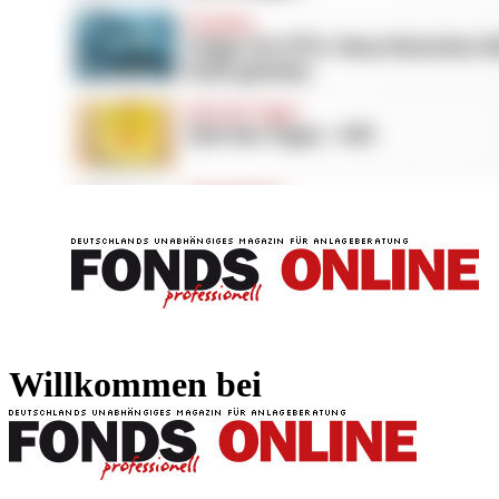
FONDS professionell
FONDS professi
Willkommen bei