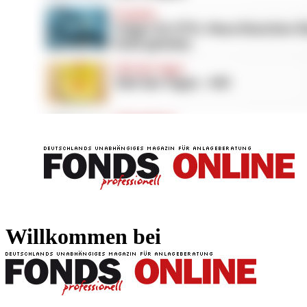
FONDS professionell
FONDS professi
Willkommen bei