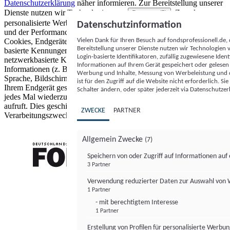
Datenschutzerklärung
näher informieren.
Zur Bereitstellung unserer
Dienste nutzen wir Technologien von
. Zwecke:
Partnern (5)
personalisierte Werbung und Inhalte, Messung von Werbeleistung
Datenschutzinformation
und der Performance von Inhalten sowie Zielgruppenforschung.
Vielen Dank für Ihren Besuch auf fondsprofessionell.de
Cookies, Endgeräte- oder ähnliche Online-Kennungen (z. B. login-
Bereitstellung unserer Dienste nutzen wir Technologien
basierte Kennungen, zufällig generierte Kennungen,
Login-basierte Identifikatoren, zufällig zugewiesene Id
netzwerkbasierte Kennungen) können zusammen mit anderen
Informationen auf Ihrem Gerät gespeichert oder gelese
Informationen (z. B. Browsertyp und Browserinformationen,
Werbung und Inhalte, Messung von Werbeleistung und d
Sprache, Bildschirmgröße, unterstützte Technologien usw.) auf
ist für den Zugriff auf die Website nicht erforderlich. S
Ihrem Endgerät gespeichert oder von dort ausgelesen werden, um es
Schalter ändern, oder später jederzeit via Datenschutzer
jedes Mal wiederzuerkennen, wenn es eine App oder einer Webseite
aufruft. Dies geschieht für einen oder mehrere der hier aufgeführten
ZWECKE
PARTNER
Verarbeitungszwecke.
Allgemein Zwecke
(7)
Speichern von oder Zugriff auf Informationen au
3 Partner
FONDS professionell
Verwendung reduzierter Daten zur Auswahl von
1 Partner
- mit berechtigtem Interesse
1 Partner
Erstellung von Profilen für personalisierte Werbu