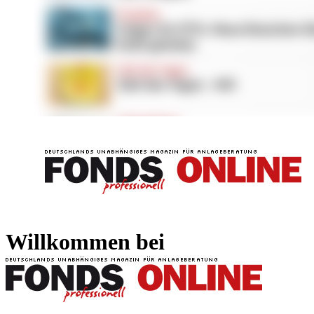
FONDS professionell
FONDS professi
Willkommen bei